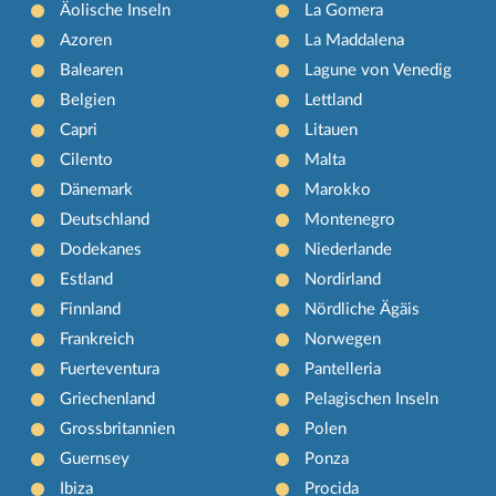
Äolische Inseln
La Gomera
Azoren
La Maddalena
Balearen
Lagune von Venedig
Belgien
Lettland
Capri
Litauen
Cilento
Malta
Dänemark
Marokko
Deutschland
Montenegro
Dodekanes
Niederlande
Estland
Nordirland
Finnland
Nördliche Ägäis
Frankreich
Norwegen
Fuerteventura
Pantelleria
Griechenland
Pelagischen Inseln
Grossbritannien
Polen
Guernsey
Ponza
Ibiza
Procida