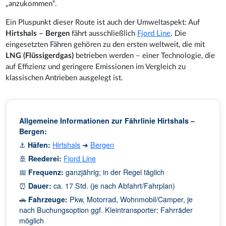
„anzukommen“.
Ein Pluspunkt dieser Route ist auch der Umweltaspekt: Auf
Hirtshals – Bergen
fährt ausschließlich
Fjord Line
. Die
eingesetzten Fähren gehören zu den ersten weltweit, die mit
LNG (Flüssigerdgas)
betrieben werden – einer Technologie, die
auf Effizienz und geringere Emissionen im Vergleich zu
klassischen Antrieben ausgelegt ist.
Allgemeine Informationen zur Fährlinie Hirtshals –
Bergen:
⚓
Häfen:
Hirtshals
➜
Bergen
🚢
Reederei:
Fjord Line
📅
Frequenz:
ganzjährig; in der Regel täglich
⏰
Dauer:
ca. 17 Std. (je nach Abfahrt/Fahrplan)
🚗
Fahrzeuge:
Pkw, Motorrad, Wohnmobil/Camper, je
nach Buchungsoption ggf. Kleintransporter; Fahrräder
möglich