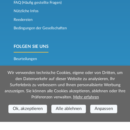
FAQ (Häufig gestellte Fragen)
Nützliche Infos
Reedereien
Bedingungen der Gesellschaften
FOLGEN SIE UNS
Beurteilungen
Der Fährkompass
Wir verwenden technische Cookies, eigene oder von Dritten, um
den Datenverkehr auf dieser Website zu analysieren, Ihr
Surferlebnis zu verbessern und Ihnen personalisierte Werbung
anzuzeigen. Sie können alle Cookies akzeptieren, ablehnen oder Ihre
Präferenzen verwalten.
Mehr erfahren
Ok, akzeptieren
Alle ablehnen
Anpassen
© 2026 Mr Ferry wird von Prenotazioni24 s.r.l. verwaltet
Geschäftssitz: Via Bonistallo, 50b - 50053 Empoli (FI)
Betriebsstätte: Via Casa del Duca, 1 - 57037 Portoferraio (LI)
P.IVA/C.F./Iscr. Reg. Imp. CCIAA Liv. 01512130491 | Nr. REA CCIA FI - 699553
Aut.Amm.Prov. LI n 1819 del 16/01/06 - Fondo Garanzia Viaggi ASSIMUTUA