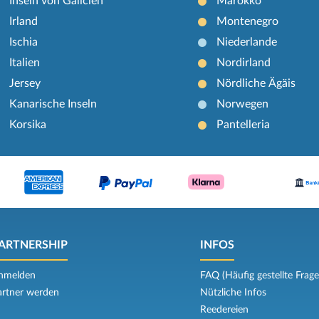
Inseln von Galicien
Marokko
Irland
Montenegro
Ischia
Niederlande
Italien
Nordirland
Jersey
Nördliche Ägäis
Kanarische Inseln
Norwegen
Korsika
Pantelleria
ARTNERSHIP
INFOS
nmelden
FAQ (Häufig gestellte Frage
artner werden
Nützliche Infos
Reedereien