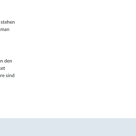
 stehen
 man
en den
ket
re sind