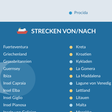
Procida
STRECKEN VON/NACH
Fuerteventura
Kreta
Griechenland
Kroatien
Grossbritannien
Kykladen
Guernsey
La Gomera
Ibiza
La Maddalena
Insel Capraia
Lagune von Venedig
Insel Elba
Lettland
Insel Giglio
Litauen
Insel Pianosa
Malta