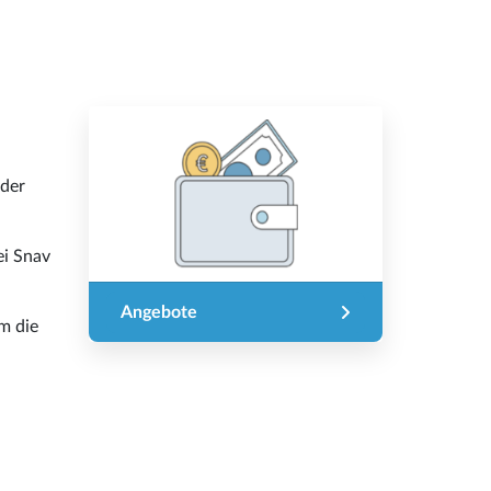
 der
ei Snav
Angebote
m die