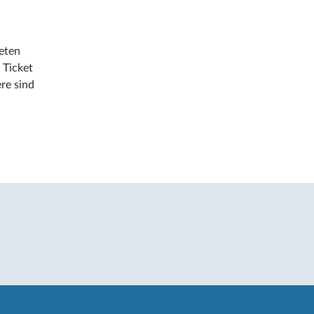
ieten
 Ticket
re sind