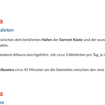
a
fahrten
g zwischen dem berühmten
Hafen
der
Sorrent Küste
und der wun
aktiv.
eederei Alilauro durchgeführt, mit circa 3 Abfahrten pro Tag, je
gelbooten
circa 45 Minuten um die Seemeilen zwischen den zwe
a
re