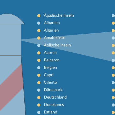
Ägadische Inseln
Albanien
Algerien
Amalfiküste
Äolische Inseln
Azoren
Balearen
Belgien
Capri
Cilento
Dänemark
Deutschland
Dodekanes
Estland