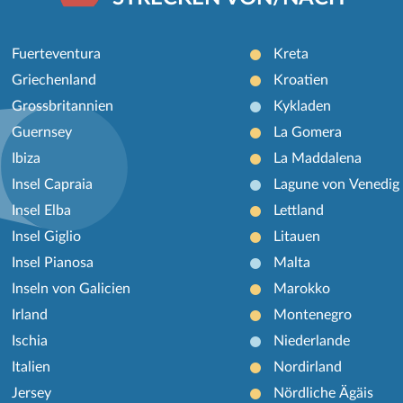
Fuerteventura
Kreta
Griechenland
Kroatien
Grossbritannien
Kykladen
Guernsey
La Gomera
Ibiza
La Maddalena
Insel Capraia
Lagune von Venedig
Insel Elba
Lettland
Insel Giglio
Litauen
Insel Pianosa
Malta
Inseln von Galicien
Marokko
Irland
Montenegro
Ischia
Niederlande
Italien
Nordirland
Jersey
Nördliche Ägäis