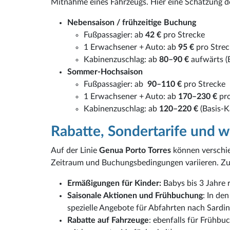
Mitnahme eines Fahrzeugs. Hier eine Schätzung der
Nebensaison / frühzeitige Buchung
Fußpassagier: ab
42 €
pro Strecke
1 Erwachsener + Auto: ab
95 €
pro Stre
Kabinenzuschlag: ab
80–90 €
aufwärts (
Sommer-Hochsaison
Fußpassagier: ab
90–110 €
pro Strecke
1 Erwachsener + Auto: ab
170–230 €
pro
Kabinenzuschlag: ab
120–220 €
(Basis-K
Rabatte, Sondertarife und w
Auf der Linie
Genua Porto Torres
können verschied
Zeitraum und Buchungsbedingungen variieren. Zu
Ermäßigungen für Kinder:
Babys bis 3 Jahre 
Saisonale Aktionen und Frühbuchung
: In d
spezielle Angebote für Abfahrten nach Sardin
Rabatte auf Fahrzeuge
: ebenfalls für Frühbu