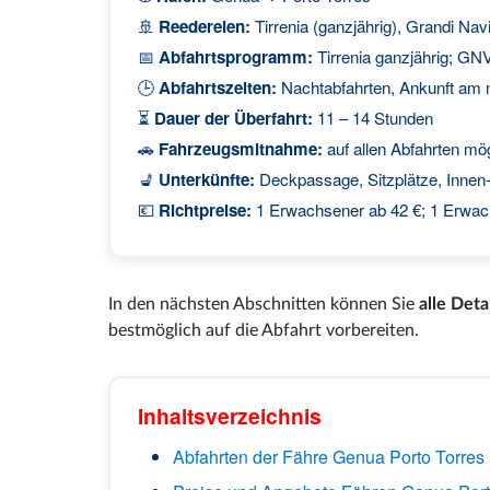
🚢
Reedereien:
Tirrenia (ganzjährig), Grandi Navi
📅
Abfahrtsprogramm:
Tirrenia ganzjährig; GN
🕒
Abfahrtszeiten:
Nachtabfahrten, Ankunft am
⏳
Dauer der Überfahrt:
11 – 14 Stunden
🚗
Fahrzeugsmitnahme:
auf allen Abfahrten mö
💺
Unterkünfte:
Deckpassage, Sitzplätze, Innen
💶
Richtpreise:
1 Erwachsener ab 42 €; 1 Erwac
In den nächsten Abschnitten können Sie
alle Deta
bestmöglich auf die Abfahrt vorbereiten.
Inhaltsverzeichnis
Abfahrten der Fähre Genua Porto Torres