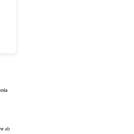
enia
hr
ab