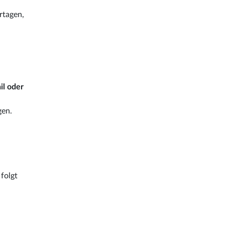
rtagen,
il oder
gen.
folgt