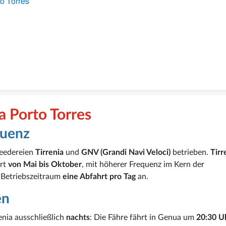
o Torres
 Porto Torres
quenz
Reedereien
Tirrenia
und
GNV (Grandi Navi Veloci)
betrieben.
Tirr
rt
von Mai bis Oktober
, mit höherer Frequenz im Kern der
n Betriebszeitraum
eine Abfahrt pro Tag
an.
en
enia ausschließlich
nachts
: Die Fähre fährt in Genua um
20:30 U