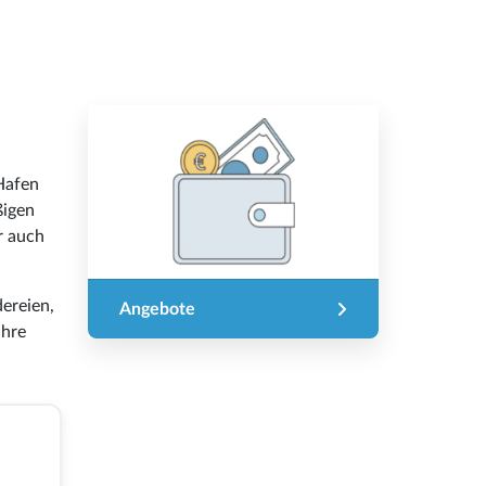
 Hafen
ßigen
r auch
dereien,
Angebote
Ihre