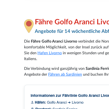
Fähre Golfo Aranci Liv
Angebote für 14 wöchentliche Ab
Die
Fähre Golfo Aranci Livorno
verbindet die Nor
komfortable Möglichkeit, von der Insel zurück auf
Sie den
Hafen Livorno
in wenigen Stunden und gel
Italiens.
Die Verbindung wird ganzjährig von
Sardinia Ferr
Angebote der
Fähren ab Sardinien
und buchen Ih
Informationen zur Fährlinie Golfo Aranci Livo
⚓
Häfen:
Golfo Aranci ➜ Livorno
🚢
Reederei:
Sardinia Ferries