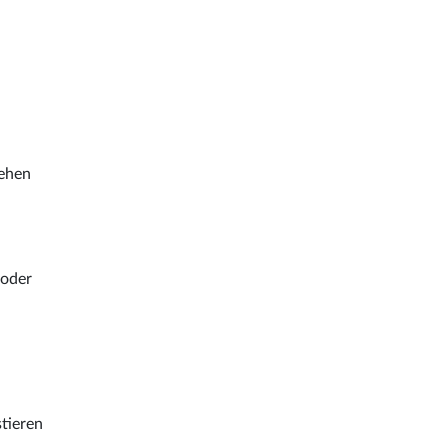
tehen
 oder
stieren