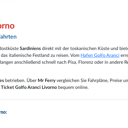
orno
fahrten
dostküste
Sardiniens
direkt mit der toskanischen Küste und biet
 das italienische Festland zu reisen. Vom
Hafen Golfo Aranci
err
angen anschließend schnell nach Pisa, Florenz oder in andere R
ies
betrieben. Über
Mr Ferry
vergleichen Sie Fahrpläne, Preise u
r
Ticket Golfo Aranci Livorno
bequem online.
rno: