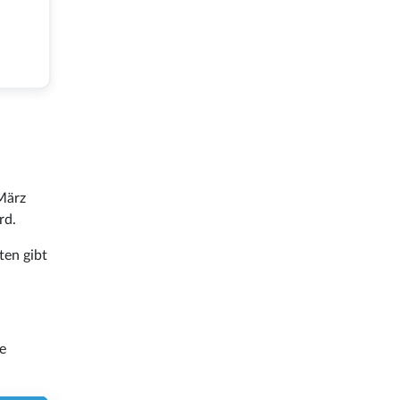
März
rd.
en gibt
de