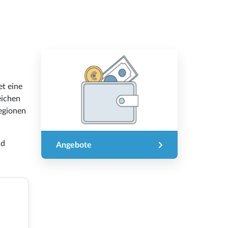
et eine
eichen
egionen
nd
Angebote