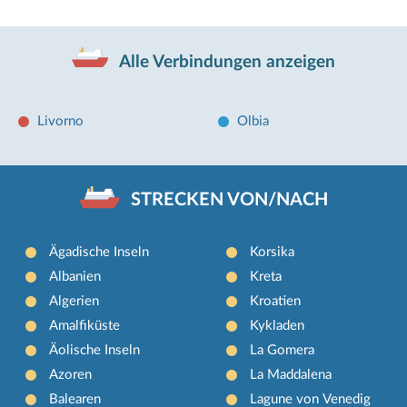
Alle Verbindungen anzeigen
Livorno
Olbia
STRECKEN VON/NACH
Ägadische Inseln
Korsika
Albanien
Kreta
Algerien
Kroatien
Amalfiküste
Kykladen
Äolische Inseln
La Gomera
Azoren
La Maddalena
Balearen
Lagune von Venedig