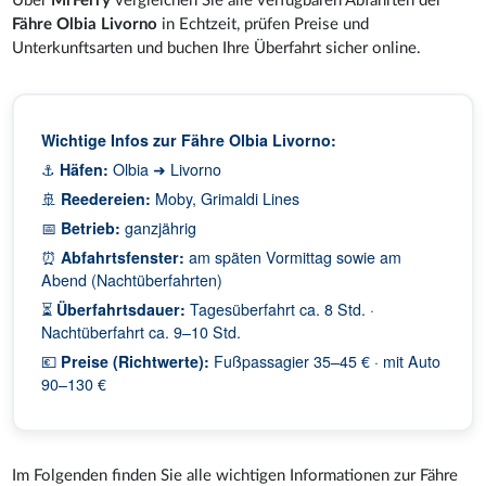
Über
MrFerry
vergleichen Sie alle verfügbaren Abfahrten der
Fähre Olbia Livorno
in Echtzeit, prüfen Preise und
Unterkunftsarten und buchen Ihre Überfahrt sicher online.
Wichtige Infos zur Fähre Olbia Livorno:
⚓
Häfen:
Olbia ➜ Livorno
🚢
Reedereien:
Moby, Grimaldi Lines
📅
Betrieb:
ganzjährig
⏰
Abfahrtsfenster:
am späten Vormittag sowie am
Abend (Nachtüberfahrten)
⏳
Überfahrtsdauer:
Tagesüberfahrt ca. 8 Std. ·
Nachtüberfahrt ca. 9–10 Std.
💶
Preise (Richtwerte):
Fußpassagier 35–45 € · mit Auto
90–130 €
Im Folgenden finden Sie alle wichtigen Informationen zur Fähre