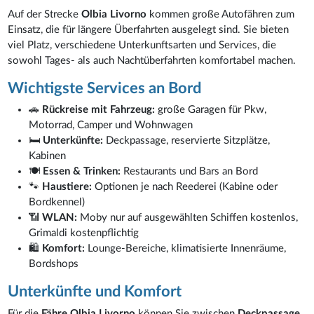
Auf der Strecke
Olbia Livorno
kommen große Autofähren zum
Einsatz, die für längere Überfahrten ausgelegt sind. Sie bieten
viel Platz, verschiedene Unterkunftsarten und Services, die
sowohl Tages- als auch Nachtüberfahrten komfortabel machen.
Wichtigste Services an Bord
🚗
Rückreise mit Fahrzeug:
große Garagen für Pkw,
Motorrad, Camper und Wohnwagen
🛏️
Unterkünfte:
Deckpassage, reservierte Sitzplätze,
Kabinen
🍽️
Essen & Trinken:
Restaurants und Bars an Bord
🐾
Haustiere:
Optionen je nach Reederei (Kabine oder
Bordkennel)
📶
WLAN:
Moby nur auf ausgewählten Schiffen kostenlos,
Grimaldi kostenpflichtig
🛍️
Komfort:
Lounge-Bereiche, klimatisierte Innenräume,
Bordshops
Unterkünfte und Komfort
Für die
Fähre Olbia Livorno
können Sie zwischen
Deckpassage
,