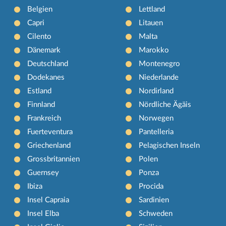
Belgien
Lettland
Capri
Litauen
Cilento
Malta
Dänemark
Marokko
Deutschland
Montenegro
Dodekanes
Niederlande
Estland
Nordirland
Finnland
Nördliche Ägäis
Frankreich
Norwegen
Fuerteventura
Pantelleria
Griechenland
Pelagischen Inseln
Grossbritannien
Polen
Guernsey
Ponza
Ibiza
Procida
Insel Capraia
Sardinien
Insel Elba
Schweden