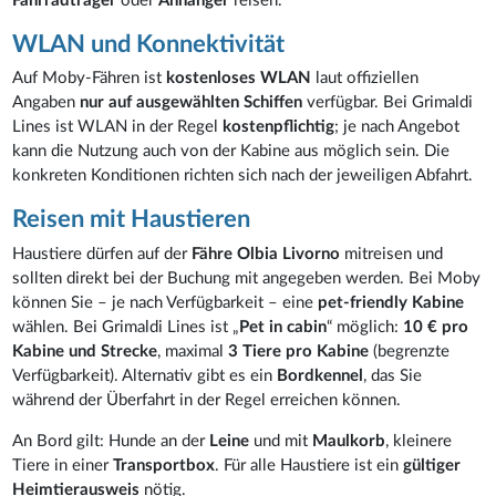
Fahrradträger
oder
Anhänger
reisen.
WLAN und Konnektivität
Auf Moby-Fähren ist
kostenloses WLAN
laut offiziellen
Angaben
nur auf ausgewählten Schiffen
verfügbar. Bei Grimaldi
Lines ist WLAN in der Regel
kostenpflichtig
; je nach Angebot
kann die Nutzung auch von der Kabine aus möglich sein. Die
konkreten Konditionen richten sich nach der jeweiligen Abfahrt.
Reisen mit Haustieren
Haustiere dürfen auf der
Fähre Olbia Livorno
mitreisen und
sollten direkt bei der Buchung mit angegeben werden. Bei Moby
können Sie – je nach Verfügbarkeit – eine
pet-friendly Kabine
wählen. Bei Grimaldi Lines ist „
Pet in cabin
“ möglich:
10 € pro
Kabine und Strecke
, maximal
3 Tiere pro Kabine
(begrenzte
Verfügbarkeit). Alternativ gibt es ein
Bordkennel
, das Sie
während der Überfahrt in der Regel erreichen können.
An Bord gilt: Hunde an der
Leine
und mit
Maulkorb
, kleinere
Tiere in einer
Transportbox
. Für alle Haustiere ist ein
gültiger
Heimtierausweis
nötig.