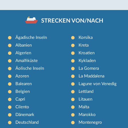
STRECKEN VON/NACH
Ägadische Inseln
Korsika
Albanien
Kreta
Algerien
Kroatien
Amalfiküste
Kykladen
Äolische Inseln
La Gomera
Azoren
La Maddalena
Balearen
Lagune von Venedig
Belgien
Lettland
Capri
Litauen
Cilento
Malta
Dänemark
Marokko
Deutschland
Montenegro