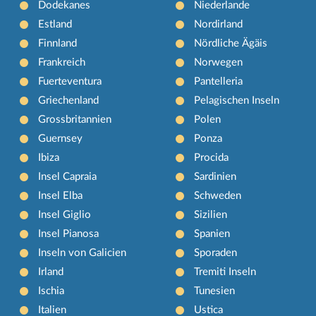
Dodekanes
Niederlande
Estland
Nordirland
Finnland
Nördliche Ägäis
Frankreich
Norwegen
Fuerteventura
Pantelleria
Griechenland
Pelagischen Inseln
Grossbritannien
Polen
Guernsey
Ponza
Ibiza
Procida
Insel Capraia
Sardinien
Insel Elba
Schweden
Insel Giglio
Sizilien
Insel Pianosa
Spanien
Inseln von Galicien
Sporaden
Irland
Tremiti Inseln
Ischia
Tunesien
Italien
Ustica