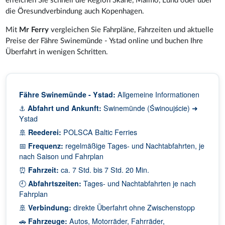
erreichen Sie schnell die Region Skåne, Malmö, Lund oder über
die Öresundverbindung auch Kopenhagen.
Mit
Mr Ferry
vergleichen Sie Fahrpläne, Fahrzeiten und aktuelle
Preise der Fähre Swinemünde - Ystad online und buchen Ihre
Überfahrt in wenigen Schritten.
Fähre Swinemünde - Ystad:
Allgemeine Informationen
⚓
Abfahrt und Ankunft:
Swinemünde (Świnoujście) ➜
Ystad
🚢
Reederei:
POLSCA Baltic Ferries
📅
Frequenz:
regelmäßige Tages- und Nachtabfahrten, je
nach Saison und Fahrplan
⏰
Fahrzeit:
ca. 7 Std. bis 7 Std. 20 Min.
🕘
Abfahrtszeiten:
Tages- und Nachtabfahrten je nach
Fahrplan
🚢
Verbindung:
direkte Überfahrt ohne Zwischenstopp
🚗
Fahrzeuge:
Autos, Motorräder, Fahrräder,