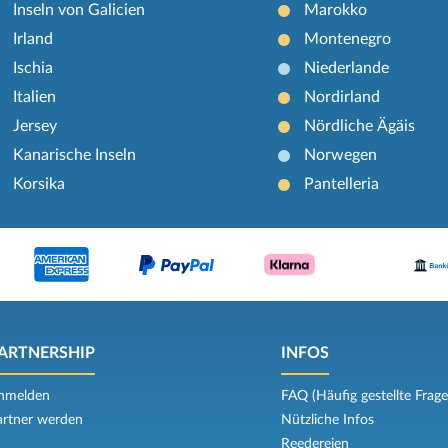
Inseln von Galicien
Marokko
Irland
Montenegro
Ischia
Niederlande
Italien
Nordirland
Jersey
Nördliche Ägäis
Kanarische Inseln
Norwegen
Korsika
Pantelleria
ARTNERSHIP
INFOS
nmelden
FAQ (Häufig gestellte Frage
artner werden
Nützliche Infos
Reedereien