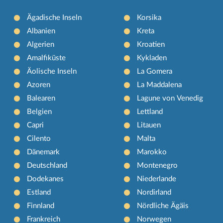
Ägadische Inseln
Korsika
Albanien
Kreta
Algerien
Kroatien
Amalfiküste
Kykladen
Äolische Inseln
La Gomera
Azoren
La Maddalena
Balearen
Lagune von Venedig
Belgien
Lettland
Capri
Litauen
Cilento
Malta
Dänemark
Marokko
Deutschland
Montenegro
Dodekanes
Niederlande
Estland
Nordirland
Finnland
Nördliche Ägäis
Frankreich
Norwegen