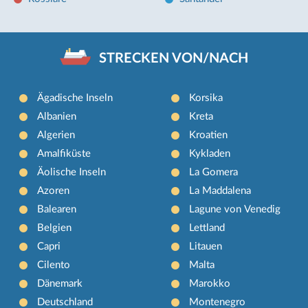
STRECKEN VON/NACH
Ägadische Inseln
Korsika
Albanien
Kreta
Algerien
Kroatien
Amalfiküste
Kykladen
Äolische Inseln
La Gomera
Azoren
La Maddalena
Balearen
Lagune von Venedig
Belgien
Lettland
Capri
Litauen
Cilento
Malta
Dänemark
Marokko
Deutschland
Montenegro