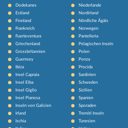
Dodekanes
Niederlande
Estland
Nordirland
Finnland
Nördliche Ägäis
Frankreich
Norwegen
Fuerteventura
Pantelleria
Griechenland
Pelagischen Inseln
Grossbritannien
Polen
Guernsey
Ponza
Ibiza
Procida
Insel Capraia
Sardinien
Insel Elba
Schweden
Insel Giglio
Sizilien
Insel Pianosa
Spanien
Inseln von Galicien
Sporaden
Irland
Tremiti Inseln
Ischia
Tunesien