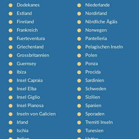
Dodekanes
Niederlande
Estland
Nordirland
Finnland
Nördliche Ägäis
Frankreich
Norwegen
Fuerteventura
Pantelleria
Griechenland
Pelagischen Inseln
Grossbritannien
Polen
Guernsey
Ponza
Ibiza
Procida
Insel Capraia
Sardinien
Insel Elba
Schweden
Insel Giglio
Sizilien
Insel Pianosa
Spanien
Inseln von Galicien
Sporaden
Irland
Tremiti Inseln
Ischia
Tunesien