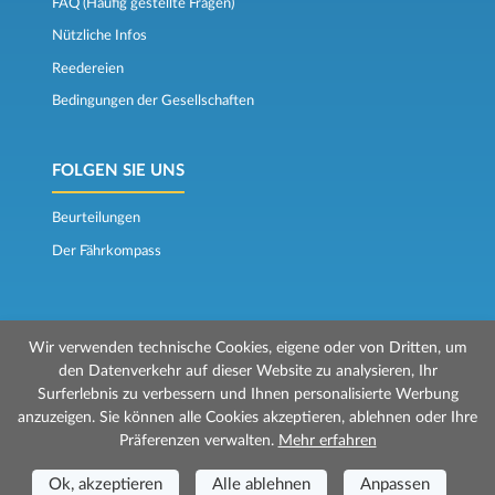
FAQ (Häufig gestellte Fragen)
Nützliche Infos
Reedereien
Bedingungen der Gesellschaften
FOLGEN SIE UNS
Beurteilungen
Der Fährkompass
Wir verwenden technische Cookies, eigene oder von Dritten, um
den Datenverkehr auf dieser Website zu analysieren, Ihr
Surferlebnis zu verbessern und Ihnen personalisierte Werbung
© 2026 Mr Ferry wird von Prenotazioni24 s.r.l. verwaltet
anzuzeigen. Sie können alle Cookies akzeptieren, ablehnen oder Ihre
Geschäftssitz: Via Bonistallo, 50b - 50053 Empoli (FI)
Präferenzen verwalten.
Mehr erfahren
Betriebsstätte: Via Casa del Duca, 1 - 57037 Portoferraio (LI)
P.IVA/C.F./Iscr. Reg. Imp. CCIAA Liv. 01512130491 | Nr. REA CCIA FI - 699553
Ok, akzeptieren
Alle ablehnen
Anpassen
Aut.Amm.Prov. LI n 1819 del 16/01/06 - Fondo Garanzia Viaggi ASSIMUTUA