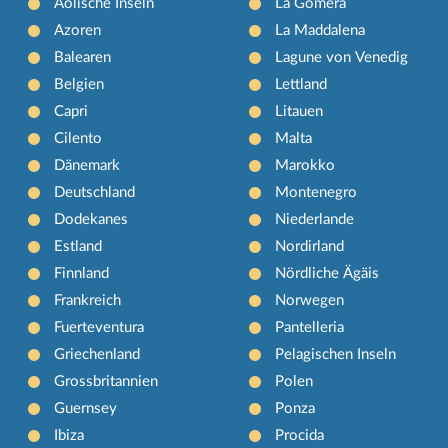
Äolische Inseln
La Gomera
Azoren
La Maddalena
Balearen
Lagune von Venedig
Belgien
Lettland
Capri
Litauen
Cilento
Malta
Dänemark
Marokko
Deutschland
Montenegro
Dodekanes
Niederlande
Estland
Nordirland
Finnland
Nördliche Ägäis
Frankreich
Norwegen
Fuerteventura
Pantelleria
Griechenland
Pelagischen Inseln
Grossbritannien
Polen
Guernsey
Ponza
Ibiza
Procida