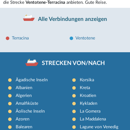
die Strecke
Ventotene-Terracina
anbieten. Gute Reise.
Alle Verbindungen anzeigen
Terracina
Ventotene
STRECKEN VON/NACH
Ägadische Inseln
Korsika
Albanien
Kreta
Algerien
Kroatien
Amalfiküste
Kykladen
Äolische Inseln
La Gomera
Azoren
La Maddalena
Balearen
Lagune von Venedig