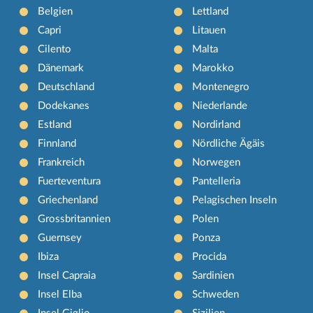
Belgien
Lettland
Capri
Litauen
Cilento
Malta
Dänemark
Marokko
Deutschland
Montenegro
Dodekanes
Niederlande
Estland
Nordirland
Finnland
Nördliche Ägäis
Frankreich
Norwegen
Fuerteventura
Pantelleria
Griechenland
Pelagischen Inseln
Grossbritannien
Polen
Guernsey
Ponza
Ibiza
Procida
Insel Capraia
Sardinien
Insel Elba
Schweden