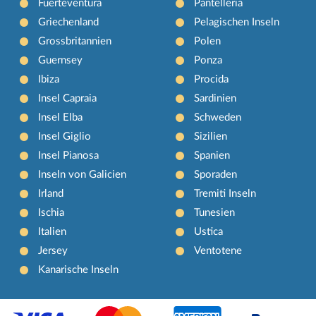
Fuerteventura
Pantelleria
Griechenland
Pelagischen Inseln
Grossbritannien
Polen
Guernsey
Ponza
Ibiza
Procida
Insel Capraia
Sardinien
Insel Elba
Schweden
Insel Giglio
Sizilien
Insel Pianosa
Spanien
Inseln von Galicien
Sporaden
Irland
Tremiti Inseln
Ischia
Tunesien
Italien
Ustica
Jersey
Ventotene
Kanarische Inseln