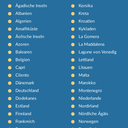
Ägadische Inseln
Korsika
Albanien
Kreta
Algerien
Kroatien
Amalfiküste
Kykladen
Äolische Inseln
La Gomera
Azoren
La Maddalena
Balearen
Lagune von Venedig
Belgien
Lettland
Capri
Litauen
Cilento
Malta
Dänemark
Marokko
Deutschland
Montenegro
Dodekanes
Niederlande
Estland
Nordirland
Finnland
Nördliche Ägäis
Frankreich
Norwegen