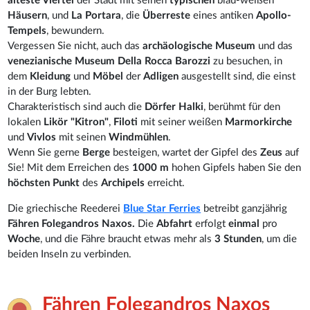
älteste Viertel
der Stadt mit seinen
typischen
blau-weißen
Häusern
, und
La Portara
, die
Überreste
eines antiken
Apollo-
Tempels
, bewundern.
Vergessen Sie nicht, auch das
archäologische Museum
und das
venezianische Museum Della Rocca Barozzi
zu besuchen, in
dem
Kleidung
und
Möbel
der
Adligen
ausgestellt sind, die einst
in der Burg lebten.
Charakteristisch sind auch die
Dörfer Halki
, berühmt für den
lokalen
Likör "Kitron"
,
Filoti
mit seiner weißen
Marmorkirche
und
Vivlos
mit seinen
Windmühlen
.
Wenn Sie gerne
Berge
besteigen, wartet der Gipfel des
Zeus
auf
Sie! Mit dem Erreichen des
1000 m
hohen Gipfels haben Sie den
höchsten Punkt
des
Archipels
erreicht.
Die griechische Reederei
Blue Star Ferries
betreibt ganzjährig
Fähren Folegandros Naxos.
Die
Abfahrt
erfolgt
einmal
pro
Woche
, und die Fähre braucht etwas mehr als
3 Stunden
, um die
beiden Inseln zu verbinden.
Fähren Folegandros Naxos