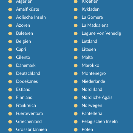
Algerien
Kroatien
Amalfiküste
Kykladen
Äolische Inseln
La Gomera
Azoren
La Maddalena
Balearen
Lagune von Venedig
Belgien
Lettland
Capri
Litauen
Cilento
Malta
Dänemark
Marokko
Deutschland
Montenegro
Dodekanes
Niederlande
Estland
Nordirland
Finnland
Nördliche Ägäis
Frankreich
Norwegen
Fuerteventura
Pantelleria
Griechenland
Pelagischen Inseln
Grossbritannien
Polen