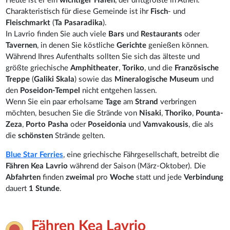
Heute ist er ein
wichtiger Hafen
, der drittgrößte in Athen.
Charakteristisch für diese Gemeinde ist ihr
Fisch
- und
Fleischmarkt
(
Ta Pasaradika
).
In Lavrio finden Sie auch viele
Bars
und
Restaurants
oder
Tavernen
, in denen Sie köstliche
Gerichte
genießen können.
Während Ihres Aufenthalts sollten Sie sich das älteste und
größte griechische
Amphitheater
,
Toriko
, und die
Französische
Treppe
(
Galiki Skala
) sowie das
Mineralogische Museum
und
den
Poseidon-Tempel
nicht entgehen lassen.
Wenn Sie ein paar erholsame
Tage
am
Strand
verbringen
möchten, besuchen Sie die Strände von
Nisaki
,
Thoriko
,
Pounta-
Zeza
,
Porto Pasha
oder
Poseidonia
und
Vamvakousis
, die als
die
schönsten
Strände gelten.
Blue Star Ferries
, eine griechische Fährgesellschaft, betreibt die
Fähren Kea Lavrio
während der Saison (März-Oktober). Die
Abfahrten
finden
zweimal
pro
Woche
statt und jede
Verbindung
dauert
1 Stunde
.
Fähren Kea Lavrio