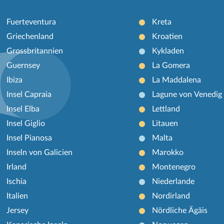
Fuerteventura
Kreta
Griechenland
Kroatien
Grossbritannien
Kykladen
Guernsey
La Gomera
Ibiza
La Maddalena
Insel Capraia
Lagune von Venedig
Insel Elba
Lettland
Insel Giglio
Litauen
Insel Pianosa
Malta
Inseln von Galicien
Marokko
Irland
Montenegro
Ischia
Niederlande
Italien
Nordirland
Jersey
Nördliche Ägäis