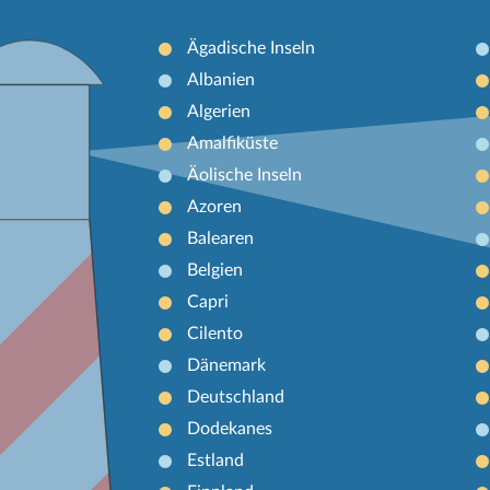
Ägadische Inseln
Albanien
Algerien
Amalfiküste
Äolische Inseln
Azoren
Balearen
Belgien
Capri
Cilento
Dänemark
Deutschland
Dodekanes
Estland