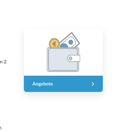
en 2
Angebote
e.