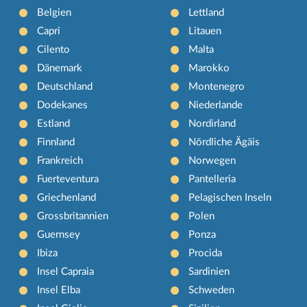
Belgien
Lettland
Capri
Litauen
Cilento
Malta
Dänemark
Marokko
Deutschland
Montenegro
Dodekanes
Niederlande
Estland
Nordirland
Finnland
Nördliche Ägäis
Frankreich
Norwegen
Fuerteventura
Pantelleria
Griechenland
Pelagischen Inseln
Grossbritannien
Polen
Guernsey
Ponza
Ibiza
Procida
Insel Capraia
Sardinien
Insel Elba
Schweden