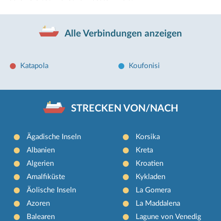
Alle Verbindungen anzeigen
Katapola
Koufonisi
STRECKEN VON/NACH
Ägadische Inseln
Korsika
Albanien
Kreta
Algerien
Kroatien
Amalfiküste
Kykladen
Äolische Inseln
La Gomera
Azoren
La Maddalena
Balearen
Lagune von Venedig