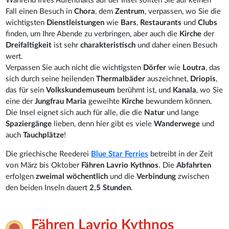
Während Ihres Aufenthalts auf der Insel sollten Sie auf keinen
Fall einen Besuch in
Chora
, dem
Zentrum
, verpassen, wo Sie die
wichtigsten
Dienstleistungen
wie
Bars
,
Restaurants
und
Clubs
finden, um Ihre Abende zu verbringen, aber auch die
Kirche
der
Dreifaltigkeit
ist sehr
charakteristisch
und daher einen Besuch
wert.
Verpassen Sie auch nicht die wichtigsten
Dörfer
wie
Loutra
, das
sich durch seine heilenden
Thermalbäder
auszeichnet,
Driopis
,
das für sein
Volkskundemuseum
berühmt ist, und
Kanala
, wo Sie
eine der
Jungfrau Maria
geweihte
Kirche
bewundern können.
Die Insel eignet sich auch für alle, die die
Natur
und lange
Spaziergänge
lieben, denn hier gibt es viele
Wanderwege
und
auch
Tauchplätze
!
Die griechische Reederei
Blue Star Ferries
betreibt in der Zeit
von März bis Oktober
Fähren Lavrio Kythnos
. Die
Abfahrten
erfolgen
zweimal wöchentlich
und die
Verbindung
zwischen
den beiden Inseln dauert
2,5 Stunden
.
Fähren Lavrio Kythnos