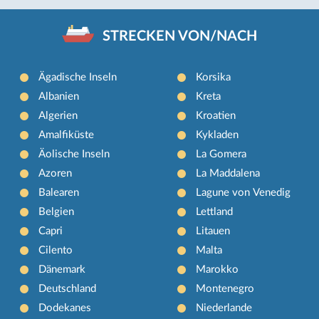
STRECKEN VON/NACH
Ägadische Inseln
Korsika
Albanien
Kreta
Algerien
Kroatien
Amalfiküste
Kykladen
Äolische Inseln
La Gomera
Azoren
La Maddalena
Balearen
Lagune von Venedig
Belgien
Lettland
Capri
Litauen
Cilento
Malta
Dänemark
Marokko
Deutschland
Montenegro
Dodekanes
Niederlande