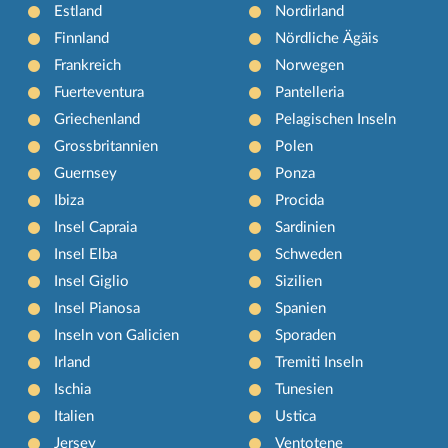
Estland
Nordirland
Finnland
Nördliche Ägäis
Frankreich
Norwegen
Fuerteventura
Pantelleria
Griechenland
Pelagischen Inseln
Grossbritannien
Polen
Guernsey
Ponza
Ibiza
Procida
Insel Capraia
Sardinien
Insel Elba
Schweden
Insel Giglio
Sizilien
Insel Pianosa
Spanien
Inseln von Galicien
Sporaden
Irland
Tremiti Inseln
Ischia
Tunesien
Italien
Ustica
Jersey
Ventotene