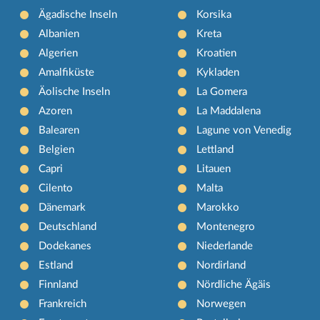
Ägadische Inseln
Korsika
Albanien
Kreta
Algerien
Kroatien
Amalfiküste
Kykladen
Äolische Inseln
La Gomera
Azoren
La Maddalena
Balearen
Lagune von Venedig
Belgien
Lettland
Capri
Litauen
Cilento
Malta
Dänemark
Marokko
Deutschland
Montenegro
Dodekanes
Niederlande
Estland
Nordirland
Finnland
Nördliche Ägäis
Frankreich
Norwegen