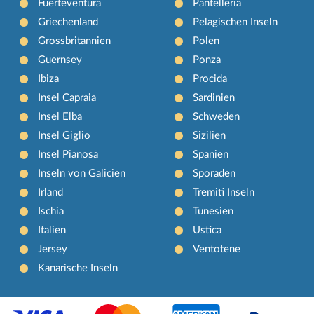
Fuerteventura
Pantelleria
Griechenland
Pelagischen Inseln
Grossbritannien
Polen
Guernsey
Ponza
Ibiza
Procida
Insel Capraia
Sardinien
Insel Elba
Schweden
Insel Giglio
Sizilien
Insel Pianosa
Spanien
Inseln von Galicien
Sporaden
Irland
Tremiti Inseln
Ischia
Tunesien
Italien
Ustica
Jersey
Ventotene
Kanarische Inseln