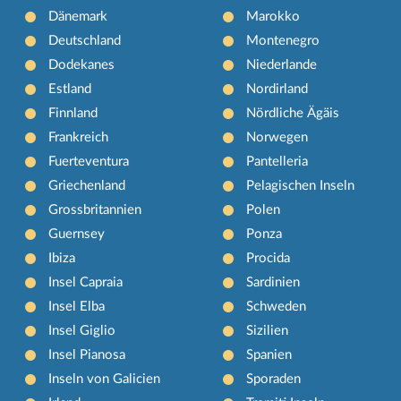
Dänemark
Marokko
Deutschland
Montenegro
Dodekanes
Niederlande
Estland
Nordirland
Finnland
Nördliche Ägäis
Frankreich
Norwegen
Fuerteventura
Pantelleria
Griechenland
Pelagischen Inseln
Grossbritannien
Polen
Guernsey
Ponza
Ibiza
Procida
Insel Capraia
Sardinien
Insel Elba
Schweden
Insel Giglio
Sizilien
Insel Pianosa
Spanien
Inseln von Galicien
Sporaden