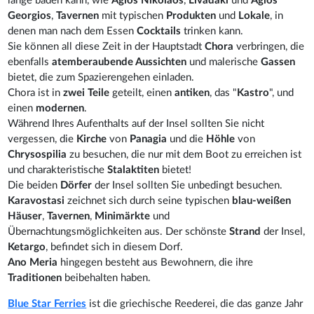
lange baden kann, wie
Agios Nikolaos
,
Livadaki
und
Agios
Georgios
,
Tavernen
mit typischen
Produkten
und
Lokale
, in
denen man nach dem Essen
Cocktails
trinken kann.
Sie können all diese Zeit in der Hauptstadt
Chora
verbringen, die
ebenfalls
atemberaubende Aussichten
und malerische
Gassen
bietet, die zum Spazierengehen einladen.
Chora ist in
zwei Teile
geteilt, einen
antiken
, das "
Kastro
", und
einen
modernen
.
Während Ihres Aufenthalts auf der Insel sollten Sie nicht
vergessen, die
Kirche
von
Panagia
und die
Höhle
von
Chrysospilia
zu besuchen, die nur mit dem Boot zu erreichen ist
und charakteristische
Stalaktiten
bietet!
Die beiden
Dörfer
der Insel sollten Sie unbedingt besuchen.
Karavostasi
zeichnet sich durch seine typischen
blau-weißen
Häuser
,
Tavernen
,
Minimärkte
und
Übernachtungsmöglichkeiten aus. Der schönste
Strand
der Insel,
Ketargo
, befindet sich in diesem Dorf.
Ano Meria
hingegen besteht aus Bewohnern, die ihre
Traditionen
beibehalten haben.
Blue Star Ferries
ist die griechische Reederei, die das ganze Jahr