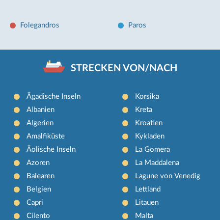
Folegandros
Paros
STRECKEN VON/NACH
Ägadische Inseln
Korsika
Albanien
Kreta
Algerien
Kroatien
Amalfiküste
Kykladen
Äolische Inseln
La Gomera
Azoren
La Maddalena
Balearen
Lagune von Venedig
Belgien
Lettland
Capri
Litauen
Cilento
Malta