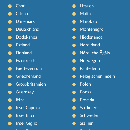
Capri
Litauen
Cilento
Malta
Dänemark
Marokko
Deutschland
Montenegro
Dodekanes
Niederlande
Estland
Nordirland
Finnland
Nördliche Ägäis
Frankreich
Norwegen
Fuerteventura
Pantelleria
Griechenland
Pelagischen Inseln
Grossbritannien
Polen
Guernsey
Ponza
Ibiza
Procida
Insel Capraia
Sardinien
Insel Elba
Schweden
Insel Giglio
Sizilien