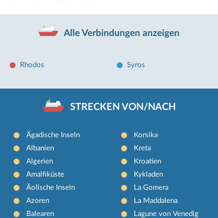
Alle Verbindungen anzeigen
Rhodos
Syros
STRECKEN VON/NACH
Ägadische Inseln
Korsika
Albanien
Kreta
Algerien
Kroatien
Amalfiküste
Kykladen
Äolische Inseln
La Gomera
Azoren
La Maddalena
Balearen
Lagune von Venedig