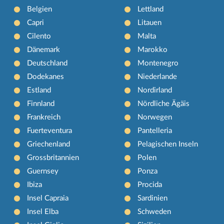
Belgien
Lettland
Capri
Litauen
Cilento
Malta
Dänemark
Marokko
Deutschland
Montenegro
Dodekanes
Niederlande
Estland
Nordirland
Finnland
Nördliche Ägäis
Frankreich
Norwegen
Fuerteventura
Pantelleria
Griechenland
Pelagischen Inseln
Grossbritannien
Polen
Guernsey
Ponza
Ibiza
Procida
Insel Capraia
Sardinien
Insel Elba
Schweden