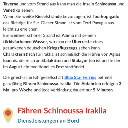
Taverne
und vom Strand aus kann man die Inseln
Schinoussa
und
Venetiko
sehen.
Wenn Sie weiße
Kieselstrände
bevorzugen, ist
Tourkopigado
das Richtige für Sie. Dieser Strand ist vom Dorf Panagia aus
leicht zu erreichen.
Ein weiterer schöner Strand ist
Alimia
mit seinem
türkisfarbenen Wasser
, wo man die
Überreste
eines
gesunkenen deutschen
Kriegsflugzeugs
sehen kann.
Charakteristisch
für Iraklia ist schließlich die
Höhle
von
Agios
Ioannis
, die reich an
Stalaktiten
und
Stalagmiten
ist und in der
im
August
ein traditionelles
Fest
stattfindet.
Die griechische Fährgesellschaft
Blue Star Ferries
betreibt
ganzjährig
Fähren Schinoussa Iraklia
. Die
Abfahrten
erfolgen
3
Mal
pro
Woche
und jede Verbindung dauert nur
5 Minuten
.
Fähren Schinoussa Iraklia
Dienstleistungen an Bord