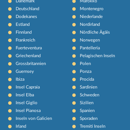
Dänemark
Marokko
Deutschland
Montenegro
Dodekanes
Niederlande
Estland
Nordirland
Finnland
Nördliche Ägäis
Frankreich
Norwegen
Fuerteventura
Pantelleria
Griechenland
Pelagischen Inseln
Grossbritannien
Polen
Guernsey
Ponza
Ibiza
Procida
Insel Capraia
Sardinien
Insel Elba
Schweden
Insel Giglio
Sizilien
Insel Pianosa
Spanien
Inseln von Galicien
Sporaden
Irland
Tremiti Inseln