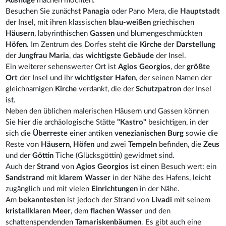
Ausflüge
machen möchten.
Besuchen Sie zunächst
Panagia
oder Pano Mera, die
Hauptstadt
der Insel, mit ihren klassischen
blau-weißen
griechischen
Häusern
, labyrinthischen
Gassen
und blumengeschmückten
Höfen
. Im Zentrum des Dorfes steht die
Kirche
der
Darstellung
der
Jungfrau Maria
, das
wichtigste Gebäude
der Insel.
Ein weiterer sehenswerter Ort ist
Agios Georgios
, der
größte
Ort
der Insel und ihr
wichtigster Hafen
, der seinen Namen der
gleichnamigen
Kirche
verdankt, die der
Schutzpatron
der Insel
ist.
Neben den üblichen malerischen Häusern und Gassen können
Sie hier die archäologische Stätte
"Kastro"
besichtigen, in der
sich die
Überreste
einer antiken
venezianischen Burg
sowie die
Reste von
Häusern
,
Höfen
und zwei
Tempeln
befinden, die
Zeus
und der
Göttin
Tiche (Glücksgöttin) gewidmet sind.
Auch der
Strand
von
Agios Georgios
ist einen Besuch wert: ein
Sandstrand
mit
klarem Wasser
in der Nähe des Hafens, leicht
zugänglich und mit vielen
Einrichtungen
in der Nähe.
Am
bekanntesten
ist jedoch der Strand von
Livadi
mit seinem
kristallklaren Meer
, dem
flachen Wasser
und den
schattenspendenden
Tamariskenbäumen
. Es gibt auch eine