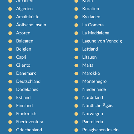
Albanien
Kreta
Algerien
Kroatien
Amalfiküste
Kykladen
Äolische Inseln
La Gomera
Azoren
La Maddalena
Balearen
Lagune von Venedig
Belgien
Lettland
Capri
Litauen
Cilento
Malta
Dänemark
Marokko
Deutschland
Montenegro
Dodekanes
Niederlande
Estland
Nordirland
Finnland
Nördliche Ägäis
Frankreich
Norwegen
Fuerteventura
Pantelleria
Griechenland
Pelagischen Inseln