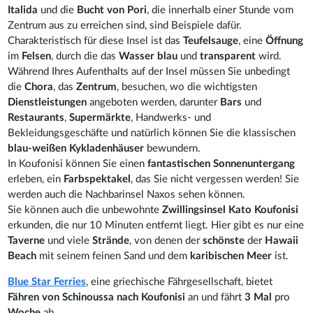
Italida
und die
Bucht von Pori
, die innerhalb einer Stunde vom
Zentrum aus zu erreichen sind, sind Beispiele dafür.
Charakteristisch für diese Insel ist das
Teufelsauge
, eine
Öffnung
im
Felsen
, durch die das
Wasser blau
und
transparent
wird.
Während Ihres Aufenthalts auf der Insel müssen Sie unbedingt
die
Chora
, das
Zentrum
, besuchen, wo die wichtigsten
Dienstleistungen
angeboten werden, darunter
Bars
und
Restaurants
,
Supermärkte
, Handwerks- und
Bekleidungsgeschäfte und natürlich können Sie die klassischen
blau-weißen Kykladenhäuser
bewundern.
In Koufonisi können Sie einen
fantastischen Sonnenuntergang
erleben, ein
Farbspektakel
, das Sie nicht vergessen werden! Sie
werden auch die Nachbarinsel Naxos sehen können.
Sie können auch die unbewohnte
Zwillingsinsel Kato Koufonisi
erkunden, die nur 10 Minuten entfernt liegt. Hier gibt es nur eine
Taverne
und viele
Strände
, von denen der
schönste
der
Hawaii
Beach
mit seinem feinen Sand und dem
karibischen Meer
ist.
Blue Star Ferries
, eine griechische Fährgesellschaft, bietet
Fähren von Schinoussa nach Koufonisi
an und fährt
3 Mal
pro
Woche
ab.