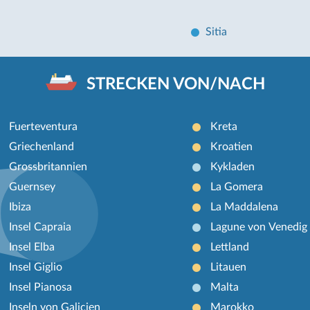
Sitia
STRECKEN VON/NACH
Fuerteventura
Kreta
Griechenland
Kroatien
Grossbritannien
Kykladen
Guernsey
La Gomera
Ibiza
La Maddalena
Insel Capraia
Lagune von Venedig
Insel Elba
Lettland
Insel Giglio
Litauen
Insel Pianosa
Malta
Inseln von Galicien
Marokko