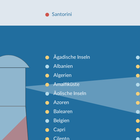
Santorini
Ägadische Inseln
Albanien
Algerien
Amalfiküste
Äolische Inseln
Azoren
Balearen
Belgien
Capri
Cilento