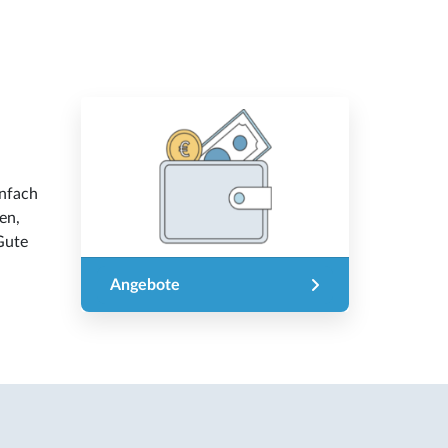
infach
en,
Gute
Angebote