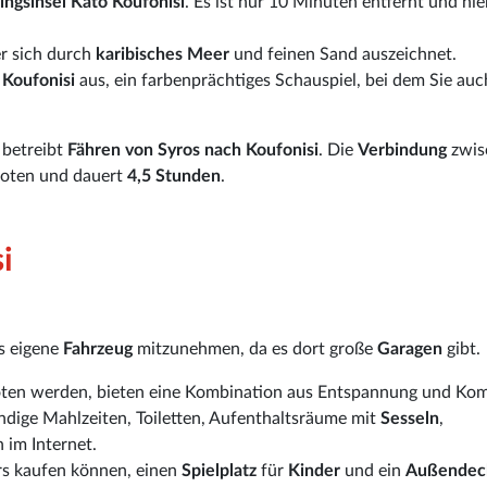
lingsinsel Kato Koufonisi
. Es ist nur 10 Minuten entfernt und hie
er sich durch
karibisches Meer
und feinen Sand auszeichnet.
 Koufonisi
aus, ein farbenprächtiges Schauspiel, bei dem Sie auc
betreibt
Fähren von Syros nach Koufonisi
. Die
Verbindung
zwis
oten und dauert
4,5 Stunden
.
i
as eigene
Fahrzeug
mitzunehmen, da es dort große
Garagen
gibt.
oten werden, bieten eine Kombination aus Entspannung und Kom
ändige Mahlzeiten, Toiletten, Aufenthaltsräume mit
Sesseln
,
 im Internet.
irs kaufen können, einen
Spielplatz
für
Kinder
und ein
Außendec