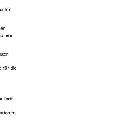
alter
pen
abinen
ngen
e für die
en
Tarif
ationen