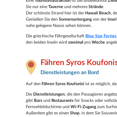
Eine
Touristenattraktion
ist die unbewohnte
Zwil
Sie nur eine
Taverne
und mehrere
Strände
.
Der schönste Strand hier ist der
Hawaii Beach
, d
Genießen Sie den
Sonnenuntergang
von der
Insel
nahe gelegene Naxos sehen können.
Die griechische Fährgesellschaft
Blue Star Ferries
den beiden Inseln wird
zweimal
pro
Woche
angeb
Fähren Syros Koufonis
Dienstleistungen an Bord
Auf den
Fähren Syros Koufonisi
ist es möglich, d
Die
Dienstleistungen
, die den Passagieren angeb
gibt
Bars
und
Restaurants
für Snacks oder vollst
Fernsehbildschirme und
Wi-Fi-Zugang
zum Surfen
Außerdem gibt es einen
Shop
, in dem Sie Souven