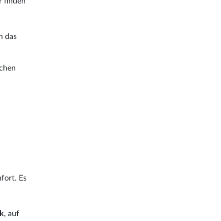
r finden
h das
chen
fort. Es
k
, auf