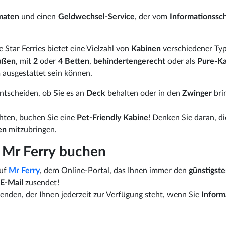
maten
und einen
Geldwechsel-Service
, der vom
Informationssch
 Star Ferries bietet eine Vielzahl von
Kabinen
verschiedener Ty
ußen
, mit
2
oder
4 Betten
,
behindertengerecht
oder als
Pure-K
 ausgestattet sein können.
entscheiden, ob Sie es an
Deck
behalten oder in den
Zwinger
bri
chten, buchen Sie eine
Pet-Friendly Kabine
! Denken Sie daran, di
gen
mitzubringen.
i Mr Ferry buchen
uf
Mr Ferry
, dem Online-Portal, das Ihnen immer den
günstigst
E-Mail
zusendet!
nden, der Ihnen jederzeit zur Verfügung steht, wenn Sie
Inform