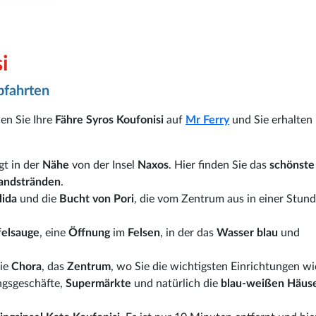
i
bfahrten
en Sie Ihre
Fähre Syros Koufonisi
auf
Mr Ferry
und Sie erhalten 
gt in der
Nähe
von der Insel
Naxos
. Hier finden Sie das
schönste
andstränden
.
alida
und die
Bucht von Pori
, die vom Zentrum aus in einer Stund
felsauge
, eine
Öffnung
im
Felsen
, in der das
Wasser blau
und
die
Chora
, das
Zentrum
, wo Sie die wichtigsten Einrichtungen w
ngsgeschäfte,
Supermärkte
und natürlich die
blau-weißen Häus