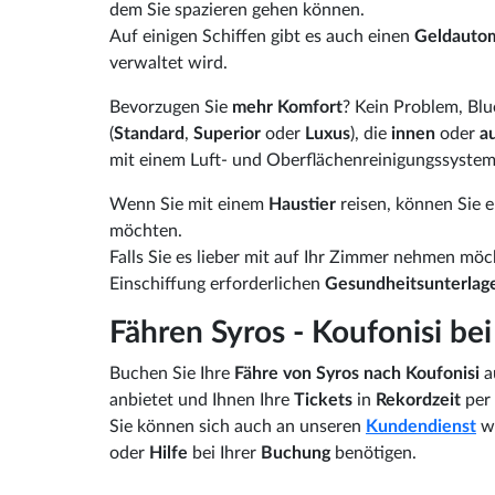
dem Sie spazieren gehen können.
Auf einigen Schiffen gibt es auch einen
Geldauto
verwaltet wird.
Bevorzugen Sie
mehr Komfort
? Kein Problem, Blue
(
Standard
,
Superior
oder
Luxus
), die
innen
oder
a
mit einem Luft- und Oberflächenreinigungssystem
Wenn Sie mit einem
Haustier
reisen, können Sie 
möchten.
Falls Sie es lieber mit auf Ihr Zimmer nehmen mö
Einschiffung erforderlichen
Gesundheitsunterla
Fähren Syros - Koufonisi be
Buchen Sie Ihre
Fähre von Syros nach Koufonisi
a
anbietet und Ihnen Ihre
Tickets
in
Rekordzeit
per
Sie können sich auch an unseren
Kundendienst
we
oder
Hilfe
bei Ihrer
Buchung
benötigen.