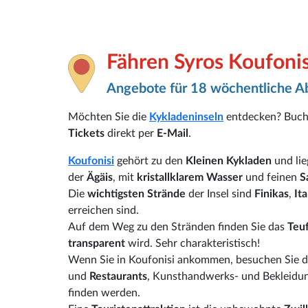
Fähren Syros Koufonis
Angebote für 18 wöchentliche A
Möchten Sie die
Kykladeninseln
entdecken? Buch
Tickets
direkt per
E-Mail
.
Koufonisi
gehört zu den
Kleinen Kykladen
und lie
der
Ägäis
, mit
kristallklarem Wasser
und feinen
S
Die
wichtigsten Strände
der Insel sind
Finikas
,
It
erreichen sind.
Auf dem Weg zu den Stränden finden Sie das
Teu
transparent
wird. Sehr charakteristisch!
Wenn Sie in Koufonisi ankommen, besuchen Sie 
und
Restaurants
, Kunsthandwerks- und Bekleidu
finden werden.