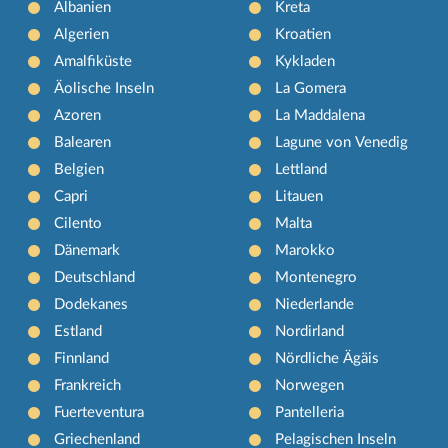
Albanien
Kreta
Algerien
Kroatien
Amalfiküste
Kykladen
Äolische Inseln
La Gomera
Azoren
La Maddalena
Balearen
Lagune von Venedig
Belgien
Lettland
Capri
Litauen
Cilento
Malta
Dänemark
Marokko
Deutschland
Montenegro
Dodekanes
Niederlande
Estland
Nordirland
Finnland
Nördliche Ägäis
Frankreich
Norwegen
Fuerteventura
Pantelleria
Griechenland
Pelagischen Inseln