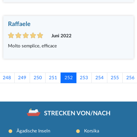
Raffaele
Juni 2022
Molto semplice, efficace
248
249
250
251
252
253
254
255
256
STRECKEN VON/NACH
Ägadische Inseln
Korsika