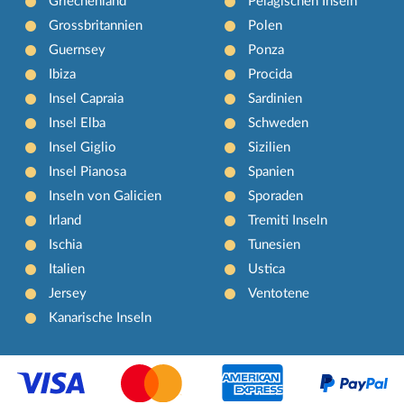
Griechenland
Pelagischen Inseln
Grossbritannien
Polen
Guernsey
Ponza
Ibiza
Procida
Insel Capraia
Sardinien
Insel Elba
Schweden
Insel Giglio
Sizilien
Insel Pianosa
Spanien
Inseln von Galicien
Sporaden
Irland
Tremiti Inseln
Ischia
Tunesien
Italien
Ustica
Jersey
Ventotene
Kanarische Inseln