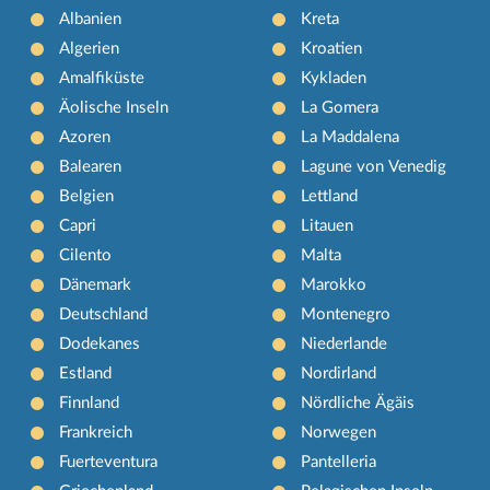
Albanien
Kreta
Algerien
Kroatien
Amalfiküste
Kykladen
Äolische Inseln
La Gomera
Azoren
La Maddalena
Balearen
Lagune von Venedig
Belgien
Lettland
Capri
Litauen
Cilento
Malta
Dänemark
Marokko
Deutschland
Montenegro
Dodekanes
Niederlande
Estland
Nordirland
Finnland
Nördliche Ägäis
Frankreich
Norwegen
Fuerteventura
Pantelleria