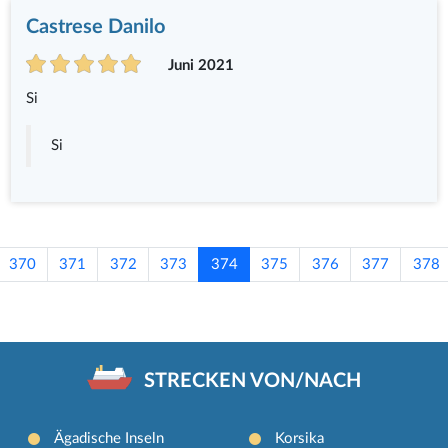
Castrese Danilo
Juni 2021
Si
Si
370
371
372
373
374
375
376
377
378
STRECKEN VON/NACH
Ägadische Inseln
Korsika