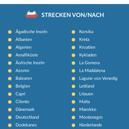
STRECKEN VON/NACH
Ägadische Inseln
Korsika
Albanien
Kreta
Algerien
Kroatien
Amalfiküste
Kykladen
Äolische Inseln
La Gomera
Azoren
La Maddalena
Balearen
Lagune von Venedig
Belgien
Lettland
Capri
Litauen
Cilento
Malta
Dänemark
Marokko
Deutschland
Montenegro
Dodekanes
Niederlande