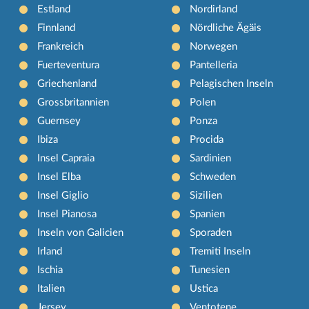
Estland
Nordirland
Finnland
Nördliche Ägäis
Frankreich
Norwegen
Fuerteventura
Pantelleria
Griechenland
Pelagischen Inseln
Grossbritannien
Polen
Guernsey
Ponza
Ibiza
Procida
Insel Capraia
Sardinien
Insel Elba
Schweden
Insel Giglio
Sizilien
Insel Pianosa
Spanien
Inseln von Galicien
Sporaden
Irland
Tremiti Inseln
Ischia
Tunesien
Italien
Ustica
Jersey
Ventotene