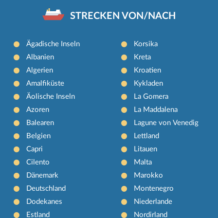
STRECKEN VON/NACH
Ägadische Inseln
Korsika
Albanien
Kreta
Algerien
Kroatien
Amalfiküste
Kykladen
Äolische Inseln
La Gomera
Azoren
La Maddalena
Balearen
Lagune von Venedig
Belgien
Lettland
Capri
Litauen
Cilento
Malta
Dänemark
Marokko
Deutschland
Montenegro
Dodekanes
Niederlande
Estland
Nordirland