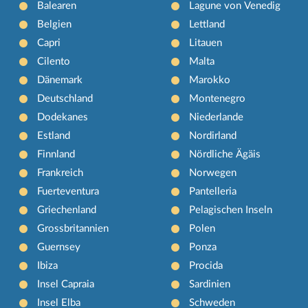
Balearen
Lagune von Venedig
Belgien
Lettland
Capri
Litauen
Cilento
Malta
Dänemark
Marokko
Deutschland
Montenegro
Dodekanes
Niederlande
Estland
Nordirland
Finnland
Nördliche Ägäis
Frankreich
Norwegen
Fuerteventura
Pantelleria
Griechenland
Pelagischen Inseln
Grossbritannien
Polen
Guernsey
Ponza
Ibiza
Procida
Insel Capraia
Sardinien
Insel Elba
Schweden