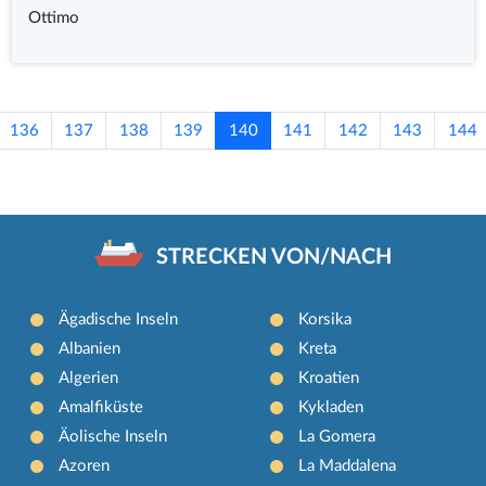
Ottimo
136
137
138
139
140
141
142
143
144
STRECKEN VON/NACH
Ägadische Inseln
Korsika
Albanien
Kreta
Algerien
Kroatien
Amalfiküste
Kykladen
Äolische Inseln
La Gomera
Azoren
La Maddalena