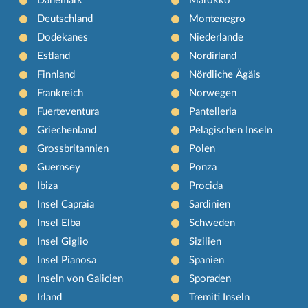
Dänemark
Marokko
Deutschland
Montenegro
Dodekanes
Niederlande
Estland
Nordirland
Finnland
Nördliche Ägäis
Frankreich
Norwegen
Fuerteventura
Pantelleria
Griechenland
Pelagischen Inseln
Grossbritannien
Polen
Guernsey
Ponza
Ibiza
Procida
Insel Capraia
Sardinien
Insel Elba
Schweden
Insel Giglio
Sizilien
Insel Pianosa
Spanien
Inseln von Galicien
Sporaden
Irland
Tremiti Inseln