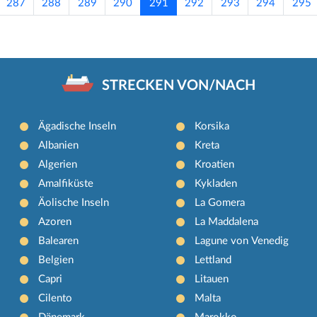
287
288
289
290
291
292
293
294
295
STRECKEN VON/NACH
Ägadische Inseln
Korsika
Albanien
Kreta
Algerien
Kroatien
Amalfiküste
Kykladen
Äolische Inseln
La Gomera
Azoren
La Maddalena
Balearen
Lagune von Venedig
Belgien
Lettland
Capri
Litauen
Cilento
Malta