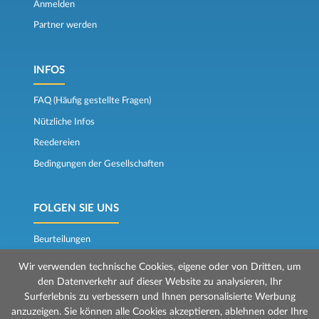
Anmelden
Partner werden
INFOS
FAQ (Häufig gestellte Fragen)
Nützliche Infos
Reedereien
Bedingungen der Gesellschaften
FOLGEN SIE UNS
Beurteilungen
Der Fährkompass
Wir verwenden technische Cookies, eigene oder von Dritten, um
den Datenverkehr auf dieser Website zu analysieren, Ihr
Surferlebnis zu verbessern und Ihnen personalisierte Werbung
anzuzeigen. Sie können alle Cookies akzeptieren, ablehnen oder Ihre