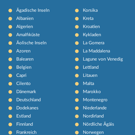
Ägadische Inseln
Korsika
Albanien
Kreta
Algerien
Kroatien
Amalfiküste
Kykladen
Äolische Inseln
La Gomera
Azoren
La Maddalena
Balearen
Lagune von Venedig
Belgien
Lettland
Capri
Litauen
Cilento
Malta
Dänemark
Marokko
Deutschland
Montenegro
Dodekanes
Niederlande
Estland
Nordirland
Finnland
Nördliche Ägäis
Frankreich
Norwegen