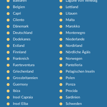
Balearen
Lagune von Venedig
Belgien
Lettland
Capri
Litauen
Cilento
Malta
Dänemark
Marokko
Deutschland
Montenegro
Dodekanes
Niederlande
Estland
Nordirland
Finnland
Nördliche Ägäis
Frankreich
Norwegen
Fuerteventura
Pantelleria
Griechenland
Pelagischen Inseln
Grossbritannien
Polen
Guernsey
Ponza
Ibiza
Procida
Insel Capraia
Sardinien
Insel Elba
Schweden