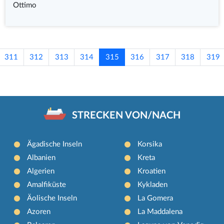
Ottimo
311
312
313
314
315
316
317
318
319
STRECKEN VON/NACH
Ägadische Inseln
Korsika
Albanien
Kreta
Algerien
Kroatien
Amalfiküste
Kykladen
Äolische Inseln
La Gomera
Azoren
La Maddalena