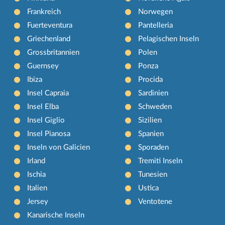
Frankreich
Norwegen
Fuerteventura
Pantelleria
Griechenland
Pelagischen Inseln
Grossbritannien
Polen
Guernsey
Ponza
Ibiza
Procida
Insel Capraia
Sardinien
Insel Elba
Schweden
Insel Giglio
Sizilien
Insel Pianosa
Spanien
Inseln von Galicien
Sporaden
Irland
Tremiti Inseln
Ischia
Tunesien
Italien
Ustica
Jersey
Ventotene
Kanarische Inseln