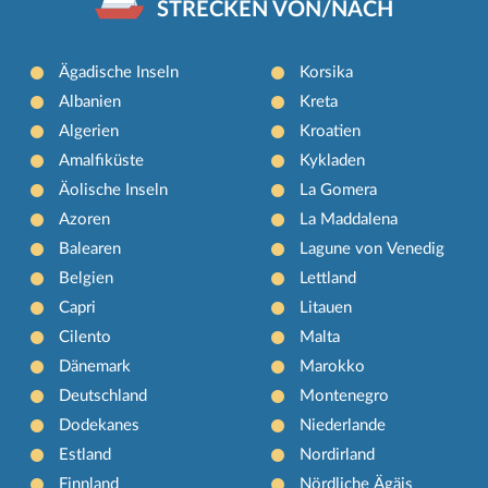
STRECKEN VON/NACH
Ägadische Inseln
Korsika
Albanien
Kreta
Algerien
Kroatien
Amalfiküste
Kykladen
Äolische Inseln
La Gomera
Azoren
La Maddalena
Balearen
Lagune von Venedig
Belgien
Lettland
Capri
Litauen
Cilento
Malta
Dänemark
Marokko
Deutschland
Montenegro
Dodekanes
Niederlande
Estland
Nordirland
Finnland
Nördliche Ägäis