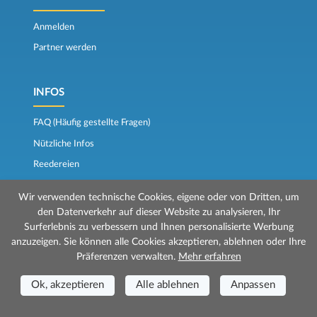
Anmelden
Partner werden
INFOS
FAQ (Häufig gestellte Fragen)
Nützliche Infos
Reedereien
Bedingungen der Gesellschaften
Wir verwenden technische Cookies, eigene oder von Dritten, um
den Datenverkehr auf dieser Website zu analysieren, Ihr
Surferlebnis zu verbessern und Ihnen personalisierte Werbung
FOLGEN SIE UNS
anzuzeigen. Sie können alle Cookies akzeptieren, ablehnen oder Ihre
Präferenzen verwalten.
Mehr erfahren
Beurteilungen
Der Fährkompass
Ok, akzeptieren
Alle ablehnen
Anpassen