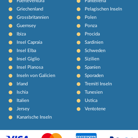
Fuerteventura
Pantelleria
Griechenland
Pelagischen Inseln
Grossbritannien
Polen
Guernsey
Ponza
Ibiza
Procida
Insel Capraia
Sardinien
Insel Elba
Schweden
Insel Giglio
Sizilien
Insel Pianosa
Spanien
Inseln von Galicien
Sporaden
Irland
Tremiti Inseln
Ischia
Tunesien
Italien
Ustica
Jersey
Ventotene
Kanarische Inseln