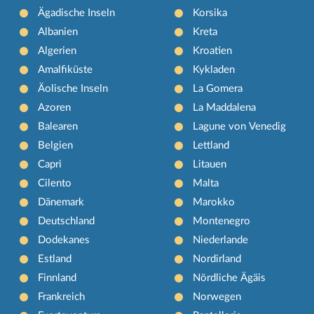
Ägadische Inseln
Korsika
Albanien
Kreta
Algerien
Kroatien
Amalfiküste
Kykladen
Äolische Inseln
La Gomera
Azoren
La Maddalena
Balearen
Lagune von Venedig
Belgien
Lettland
Capri
Litauen
Cilento
Malta
Dänemark
Marokko
Deutschland
Montenegro
Dodekanes
Niederlande
Estland
Nordirland
Finnland
Nördliche Ägäis
Frankreich
Norwegen