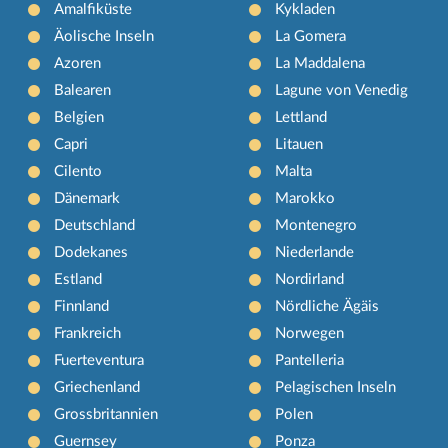
Amalfiküste
Kykladen
Äolische Inseln
La Gomera
Azoren
La Maddalena
Balearen
Lagune von Venedig
Belgien
Lettland
Capri
Litauen
Cilento
Malta
Dänemark
Marokko
Deutschland
Montenegro
Dodekanes
Niederlande
Estland
Nordirland
Finnland
Nördliche Ägäis
Frankreich
Norwegen
Fuerteventura
Pantelleria
Griechenland
Pelagischen Inseln
Grossbritannien
Polen
Guernsey
Ponza