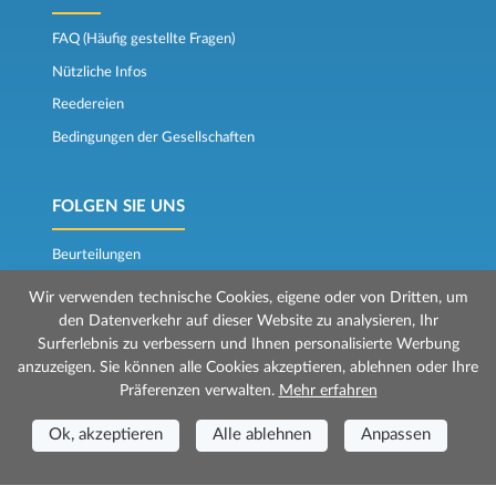
FAQ (Häufig gestellte Fragen)
Nützliche Infos
Reedereien
Bedingungen der Gesellschaften
FOLGEN SIE UNS
Beurteilungen
Der Fährkompass
Wir verwenden technische Cookies, eigene oder von Dritten, um
den Datenverkehr auf dieser Website zu analysieren, Ihr
Surferlebnis zu verbessern und Ihnen personalisierte Werbung
anzuzeigen. Sie können alle Cookies akzeptieren, ablehnen oder Ihre
Präferenzen verwalten.
Mehr erfahren
Ok, akzeptieren
Alle ablehnen
Anpassen
© 2026 Mr Ferry wird von Prenotazioni24 s.r.l. verwaltet
Geschäftssitz: Via Bonistallo, 50b - 50053 Empoli (FI)
Betriebsstätte: Via Casa del Duca, 1 - 57037 Portoferraio (LI)