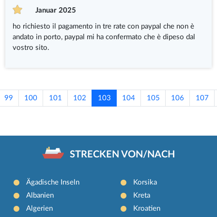
Januar 2025
ho richiesto il pagamento in tre rate con paypal che non è
andato in porto, paypal mi ha confermato che è dipeso dal
vostro sito.
99
100
101
102
103
104
105
106
107
STRECKEN VON/NACH
Ägadische Inseln
Korsika
Albanien
Kreta
Algerien
Kroatien