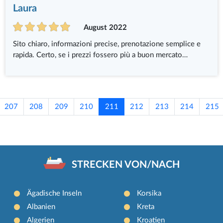
Laura
August 2022
Sito chiaro, informazioni precise, prenotazione semplice e
rapida. Certo, se i prezzi fossero più a buon mercato…
207
208
209
210
211
212
213
214
215
STRECKEN VON/NACH
Ägadische Inseln
Korsika
Albanien
Kreta
Algerien
Kroatien