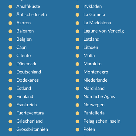
Amalfiküste
Kykladen
Äolische Inseln
La Gomera
Azoren
La Maddalena
Balearen
Lagune von Venedig
Belgien
Lettland
Capri
Litauen
Cilento
Malta
Dänemark
Marokko
Deutschland
Montenegro
Dodekanes
Niederlande
Estland
Nordirland
Finnland
Nördliche Ägäis
Frankreich
Norwegen
Fuerteventura
Pantelleria
Griechenland
Pelagischen Inseln
Grossbritannien
Polen