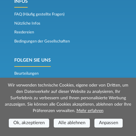
INFOS
FAQ (Häufig gestellte Fragen)
Nützliche Infos
Reedereien
Bedingungen der Gesellschaften
FOLGEN SIE UNS
Beurteilungen
Der Fährkompass
Wir verwenden technische Cookies, eigene oder von Dritten, um
den Datenverkehr auf dieser Website zu analysieren, Ihr
Surferlebnis zu verbessern und Ihnen personalisierte Werbung
anzuzeigen. Sie können alle Cookies akzeptieren, ablehnen oder Ihre
Präferenzen verwalten.
Mehr erfahren
Ok, akzeptieren
Alle ablehnen
Anpassen
© 2026 Mr Ferry wird von Prenotazioni24 s.r.l. verwaltet
Geschäftssitz: Via Bonistallo, 50b - 50053 Empoli (FI)