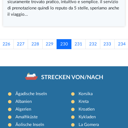
sicuramente trovato pratico, intuitivo e semplice. il servizio
di prenotazione quindi lo reputo da 5 stelle, speriamo anche
il viaggio...
226
227
228
229
230
231
232
233
234
STRECKEN VON/NACH
Ägadische Inseln
Korsika
Albanien
Kreta
Algerien
Kroatien
Amalfiküste
Kykladen
Äolische Inseln
La Gomera