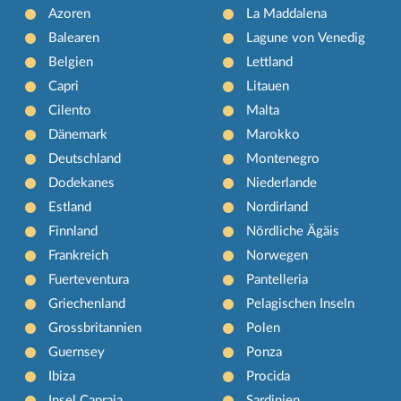
Azoren
La Maddalena
Balearen
Lagune von Venedig
Belgien
Lettland
Capri
Litauen
Cilento
Malta
Dänemark
Marokko
Deutschland
Montenegro
Dodekanes
Niederlande
Estland
Nordirland
Finnland
Nördliche Ägäis
Frankreich
Norwegen
Fuerteventura
Pantelleria
Griechenland
Pelagischen Inseln
Grossbritannien
Polen
Guernsey
Ponza
Ibiza
Procida
Insel Capraia
Sardinien