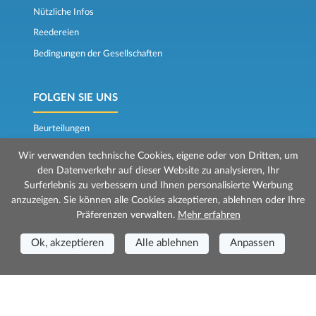
Nützliche Infos
Reedereien
Bedingungen der Gesellschaften
FOLGEN SIE UNS
Beurteilungen
Der Fährkompass
Wir verwenden technische Cookies, eigene oder von Dritten, um
den Datenverkehr auf dieser Website zu analysieren, Ihr
Surferlebnis zu verbessern und Ihnen personalisierte Werbung
anzuzeigen. Sie können alle Cookies akzeptieren, ablehnen oder Ihre
Präferenzen verwalten.
Mehr erfahren
Ok, akzeptieren
Alle ablehnen
Anpassen
© 2026 Mr Ferry wird von Prenotazioni24 s.r.l. verwaltet
Geschäftssitz: Via Bonistallo, 50b - 50053 Empoli (FI)
Betriebsstätte: Via Casa del Duca, 1 - 57037 Portoferraio (LI)
P.IVA/C.F./Iscr. Reg. Imp. CCIAA Liv. 01512130491 | Nr. REA CCIA FI - 699553
Aut.Amm.Prov. LI n 1819 del 16/01/06 - Fondo Garanzia Viaggi ASSIMUTUA
Fideiussione N° 026004