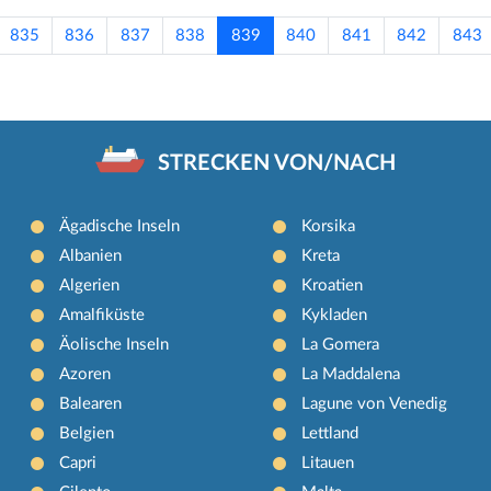
835
836
837
838
839
840
841
842
843
STRECKEN VON/NACH
Ägadische Inseln
Korsika
Albanien
Kreta
Algerien
Kroatien
Amalfiküste
Kykladen
Äolische Inseln
La Gomera
Azoren
La Maddalena
Balearen
Lagune von Venedig
Belgien
Lettland
Capri
Litauen