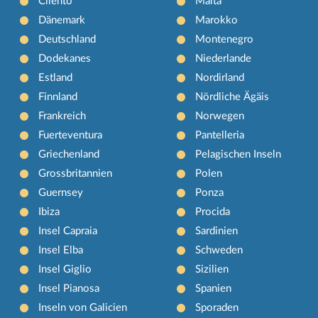
Cilento
Malta
Dänemark
Marokko
Deutschland
Montenegro
Dodekanes
Niederlande
Estland
Nordirland
Finnland
Nördliche Ägäis
Frankreich
Norwegen
Fuerteventura
Pantelleria
Griechenland
Pelagischen Inseln
Grossbritannien
Polen
Guernsey
Ponza
Ibiza
Procida
Insel Capraia
Sardinien
Insel Elba
Schweden
Insel Giglio
Sizilien
Insel Pianosa
Spanien
Inseln von Galicien
Sporaden