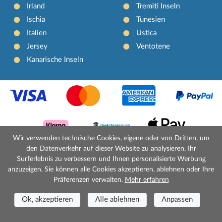
Irland
Tremiti Inseln
Ischia
Tunesien
Italien
Ustica
Jersey
Ventotene
Kanarische Inseln
Wir verwenden technische Cookies, eigene oder von Dritten, um
den Datenverkehr auf dieser Website zu analysieren, Ihr
Surferlebnis zu verbessern und Ihnen personalisierte Werbung
DIE FIRMA
anzuzeigen. Sie können alle Cookies akzeptieren, ablehnen oder Ihre
Präferenzen verwalten.
Mehr erfahren
Über Uns
Kontakte
Ok, akzeptieren
Alle ablehnen
Anpassen
Kontakt Für Handelsanfragen