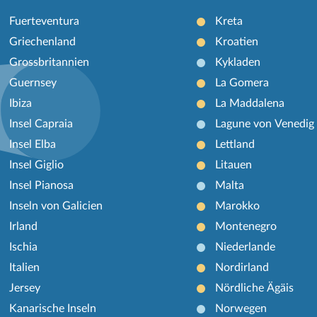
Fuerteventura
Kreta
Griechenland
Kroatien
Grossbritannien
Kykladen
Guernsey
La Gomera
Ibiza
La Maddalena
Insel Capraia
Lagune von Venedig
Insel Elba
Lettland
Insel Giglio
Litauen
Insel Pianosa
Malta
Inseln von Galicien
Marokko
Irland
Montenegro
Ischia
Niederlande
Italien
Nordirland
Jersey
Nördliche Ägäis
Kanarische Inseln
Norwegen