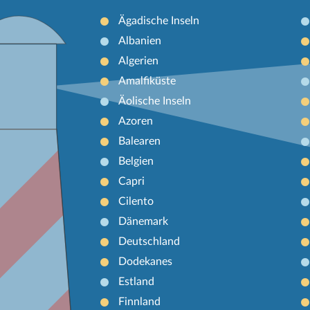
Ägadische Inseln
Albanien
Algerien
Amalfiküste
Äolische Inseln
Azoren
Balearen
Belgien
Capri
Cilento
Dänemark
Deutschland
Dodekanes
Estland
Finnland