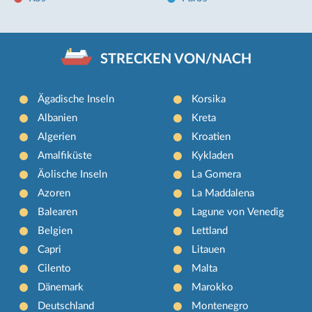
STRECKEN VON/NACH
Ägadische Inseln
Korsika
Albanien
Kreta
Algerien
Kroatien
Amalfiküste
Kykladen
Äolische Inseln
La Gomera
Azoren
La Maddalena
Balearen
Lagune von Venedig
Belgien
Lettland
Capri
Litauen
Cilento
Malta
Dänemark
Marokko
Deutschland
Montenegro