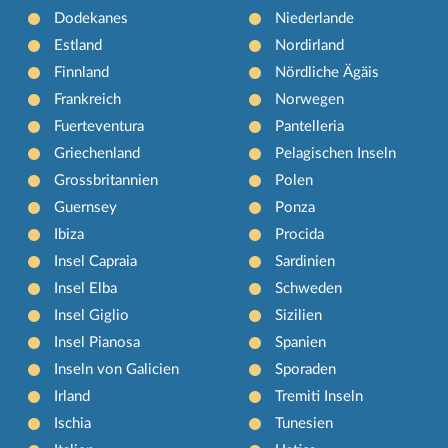
Dodekanes
Niederlande
Estland
Nordirland
Finnland
Nördliche Ägäis
Frankreich
Norwegen
Fuerteventura
Pantelleria
Griechenland
Pelagischen Inseln
Grossbritannien
Polen
Guernsey
Ponza
Ibiza
Procida
Insel Capraia
Sardinien
Insel Elba
Schweden
Insel Giglio
Sizilien
Insel Pianosa
Spanien
Inseln von Galicien
Sporaden
Irland
Tremiti Inseln
Ischia
Tunesien