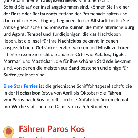
ganze Jahr über ein
ausgezeichnetes Klima
herrscht.
Sobald Sie auf der Insel angekommen sind, können Sie in einer
der
Bars
oder
Restaurants
entlang der Promenade halten und
dann mit der Besichtigung beginnen: In der
Altstadt
finden Sie
antike griechische und römische
Ruinen
, die mittelalterliche
Burg
und
Agora
,
Tempel
und, für diejenigen, die das Nachtleben
lieben, ist die Insel für ihre
Nachtclubs
bekannt, in denen
ausgezeichnete
Getränke
serviert werden und
Musik
zu hören
ist. Verpassen Sie nicht die anderen Orte wie
Kefalos
,
Tigaki
,
Marmari
und
Mastichari
, die für ihre schönen
Strände
bekannt
sind, von denen die meisten aus
Sand
bestehen und einige für
Surfer
geeignet sind.
Blue Star Ferries
ist die griechische Schifffahrtsgesellschaft, die
in der
Hochsaison
(etwa von April bis Oktober) die
Fähren
von
Paros nach Kos
betreibt und die
Abfahrten
finden
einmal
pro
Woche
statt mit eine Dauer von ca
5,5 Stunden
.
Fähren Paros Kos