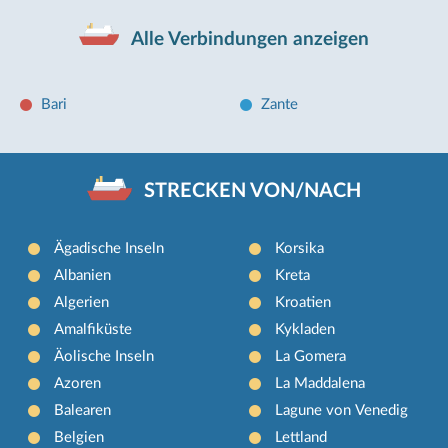
Alle Verbindungen anzeigen
Bari
Zante
STRECKEN VON/NACH
Ägadische Inseln
Korsika
Albanien
Kreta
Algerien
Kroatien
Amalfiküste
Kykladen
Äolische Inseln
La Gomera
Azoren
La Maddalena
Balearen
Lagune von Venedig
Belgien
Lettland