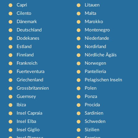
Capri
Litauen
Cilento
Malta
Dänemark
Marokko
Deutschland
Montenegro
Dodekanes
Niederlande
Estland
Nordirland
Finnland
Nördliche Ägäis
Frankreich
Norwegen
Fuerteventura
Pantelleria
Griechenland
Pelagischen Inseln
Grossbritannien
Polen
Guernsey
Ponza
Ibiza
Procida
Insel Capraia
Sardinien
Insel Elba
Schweden
Insel Giglio
Sizilien