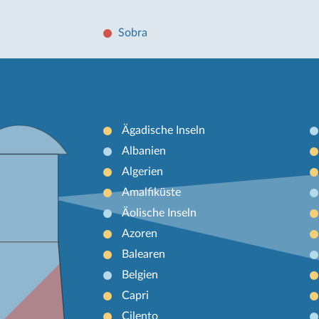
Sobra
Ägadische Inseln
Albanien
Algerien
Amalfiküste
Äolische Inseln
Azoren
Balearen
Belgien
Capri
Cilento