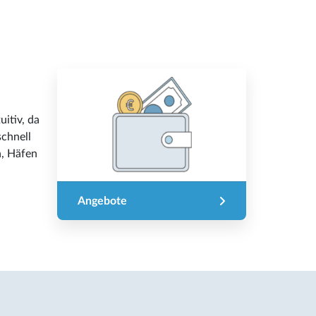
itiv, da
schnell
n, Häfen
Angebote