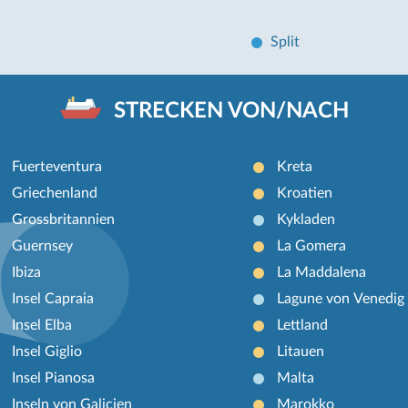
Split
STRECKEN VON/NACH
Fuerteventura
Kreta
Griechenland
Kroatien
Grossbritannien
Kykladen
Guernsey
La Gomera
Ibiza
La Maddalena
Insel Capraia
Lagune von Venedig
Insel Elba
Lettland
Insel Giglio
Litauen
Insel Pianosa
Malta
Inseln von Galicien
Marokko