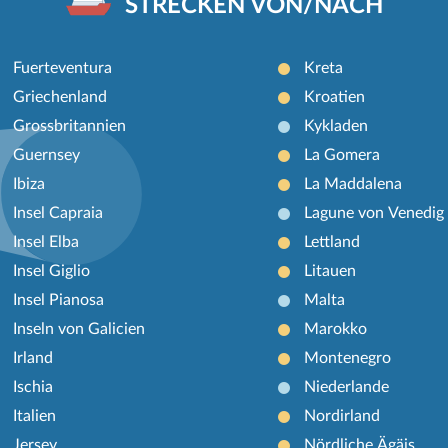
STRECKEN VON/NACH
Fuerteventura
Kreta
Griechenland
Kroatien
Grossbritannien
Kykladen
Guernsey
La Gomera
Ibiza
La Maddalena
Insel Capraia
Lagune von Venedig
Insel Elba
Lettland
Insel Giglio
Litauen
Insel Pianosa
Malta
Inseln von Galicien
Marokko
Irland
Montenegro
Ischia
Niederlande
Italien
Nordirland
Jersey
Nördliche Ägäis