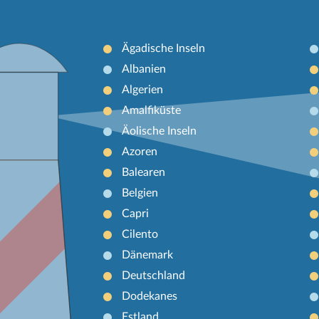
Ägadische Inseln
Albanien
Algerien
Amalfiküste
Äolische Inseln
Azoren
Balearen
Belgien
Capri
Cilento
Dänemark
Deutschland
Dodekanes
Estland