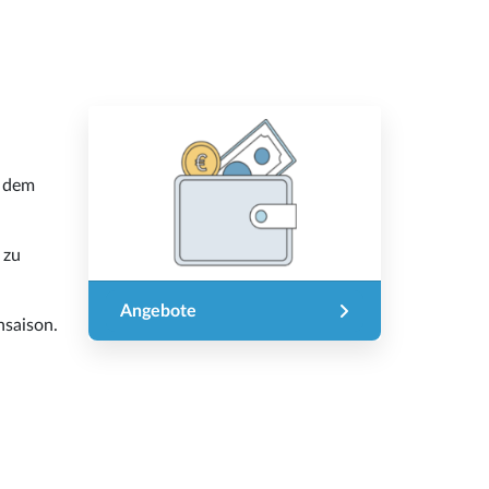
, dem
 zu
Angebote
hsaison.