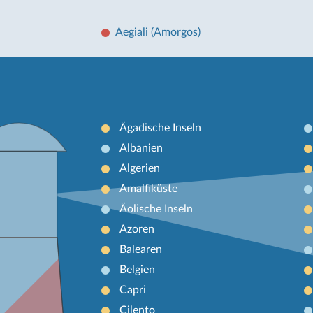
Aegiali (Amorgos)
Ägadische Inseln
Albanien
Algerien
Amalfiküste
Äolische Inseln
Azoren
Balearen
Belgien
Capri
Cilento