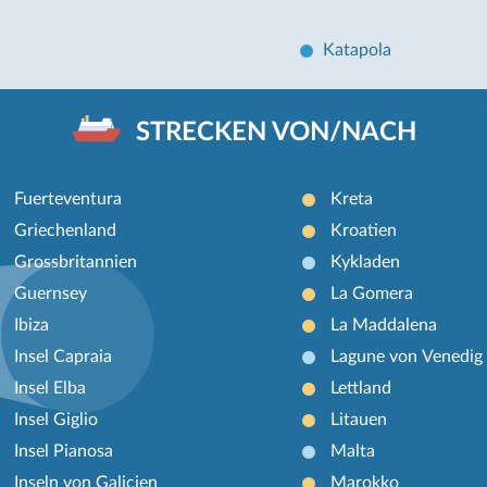
Katapola
STRECKEN VON/NACH
Fuerteventura
Kreta
Griechenland
Kroatien
Grossbritannien
Kykladen
Guernsey
La Gomera
Ibiza
La Maddalena
Insel Capraia
Lagune von Venedig
Insel Elba
Lettland
Insel Giglio
Litauen
Insel Pianosa
Malta
Inseln von Galicien
Marokko