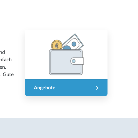
und
infach
en,
. Gute
Angebote