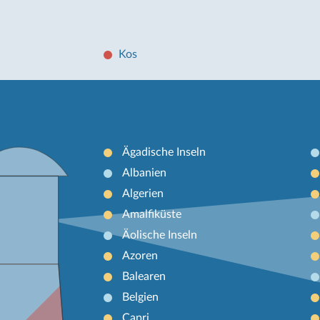
Kos
Ägadische Inseln
Albanien
Algerien
Amalfiküste
Äolische Inseln
Azoren
Balearen
Belgien
Capri