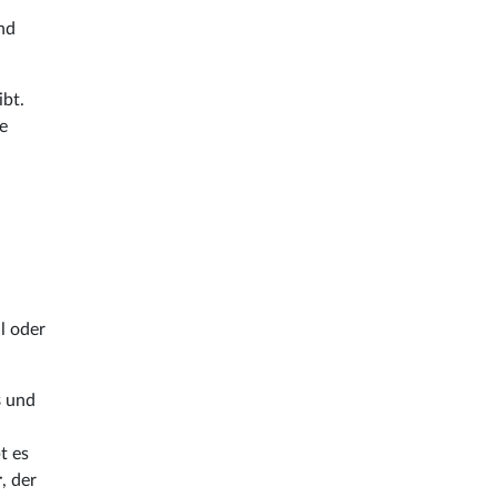
nd
ibt.
ie
l oder
s
und
t es
r
, der