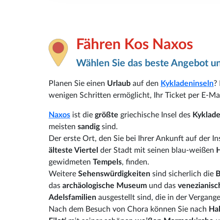
Fähren Kos Naxos
Wählen Sie das beste Angebot un
Planen Sie einen
Urlaub
auf den
Kykladeninseln
?
wenigen Schritten ermöglicht, Ihr Ticket per E-Mai
Naxos
ist die
größte
griechische Insel des
Kyklade
meisten
sandig
sind.
Der erste Ort, den Sie bei Ihrer Ankunft auf der In
älteste Viertel
der Stadt mit seinen blau-weißen
gewidmeten
Tempels
, finden.
Weitere
Sehenswürdigkeiten
sind sicherlich die
das
archäologische Museum
und das
venezianis
Adelsfamilien
ausgestellt sind, die in der Vergang
Nach dem Besuch von Chora können Sie nach
Ha