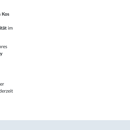
n Kos
ität
im
hres
ly
der
derzeit