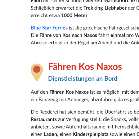
Filoti
mit seiner schönen
weißen Marmorkirche
u
Schließlich erwartet die
Trekking-Liebhaber
der G
erreicht etwa
1000 Meter
.
Blue Star Ferries
ist die griechische Fährgesellsch
Die
Fähre von Kos nach Naxos
fährt
einmal
pro
W
Abreise erfolgt in der Regel am Abend und die A
Fähren Kos Naxos
Dienstleistungen an Bord
Auf den
Fähren Kos Naxos
ist es möglich, mit de
ein Fahrzeug mit Anhänger, abzufahren, da es gr
Die Reederei hat sich bemüht, die Überfahrt so b
Restaurants
zur Verfügung stellt, die Snacks, vo
anbieten, sowie Aufenthaltsräume mit Fernsehbi
einen
Laden
, einen
Kinderspielplatz
sowie einen