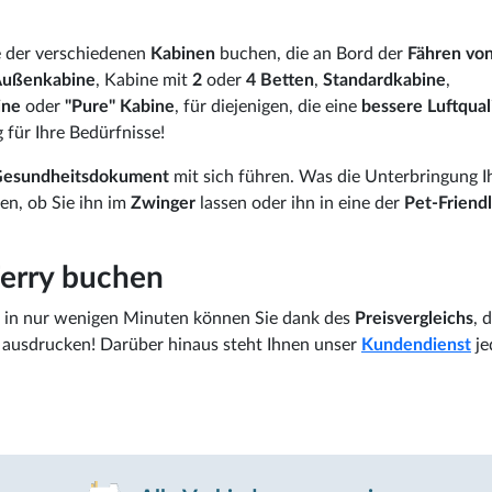
e der verschiedenen
Kabinen
buchen, die an Bord der
Fähren vo
ußenkabine
, Kabine mit
2
oder
4 Betten
,
Standardkabine
,
ine
oder
"Pure" Kabine
, für diejenigen, die eine
bessere Luftqual
für Ihre Bedürfnisse!
esundheitsdokument
mit sich führen. Was die Unterbringung I
len, ob Sie ihn im
Zwinger
lassen oder ihn in eine der
Pet-Friend
Ferry buchen
in nur wenigen Minuten können Sie dank des
Preisvergleichs
, 
ts ausdrucken! Darüber hinaus steht Ihnen unser
Kundendienst
je