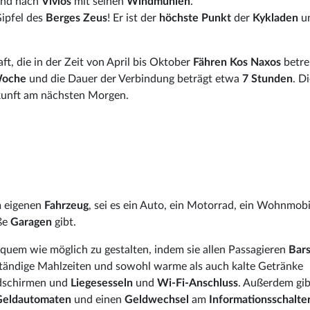
nd nach
Vivlos
mit seinen
Windmühlen
.
ipfel des
Berges Zeus
! Er ist der
höchste Punkt
der
Kykladen
u
aft, die in der Zeit von April bis Oktober
Fähren Kos Naxos
betre
oche
und die Dauer der Verbindung beträgt etwa
7 Stunden
. D
nkunft am nächsten Morgen.
m eigenen
Fahrzeug
, sei es ein Auto, ein Motorrad, ein Wohnmobi
oße
Garagen
gibt.
equem wie möglich zu gestalten, indem sie allen Passagieren
Bar
llständige Mahlzeiten und sowohl warme als auch kalte Getränke
ldschirmen und
Liegesesseln
und
Wi-Fi-Anschluss
. Außerdem gib
Geldautomaten
und einen
Geldwechsel
am
Informationsschalte