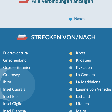
Alle Verbindungen anzeigen
Naxos
STRECKEN VON/NACH
Fuerteventura
Kreta
Griechenland
Kroatien
Grossbritannien
Kykladen
Guernsey
La Gomera
Ibiza
La Maddalena
Insel Capraia
Lagune von Venedig
Insel Elba
Lettland
Insel Giglio
Litauen
Insel Pianosa
Malta