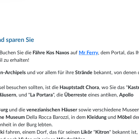
d sparen Sie
 Buchen Sie die
Fähre Kos Naxos
auf
Mr Ferry
, dem Portal, das I
l zu erhalten!
n-Archipels
und vor allem für ihre
Strände
bekannt, von denen 
sel besuchen sollten, ist die
Hauptstadt Chora
, wo Sie das "
Kast
Häusern
, und "
La Portara
", die
Überreste
eines antiken,
Apollo
Burg
und die
venezianischen Häuser
sowie verschiedene Museen
che Museum
Della Rocca Barozzi, in dem
Kleidung
und
Möbel
de
enheit in der Burg lebten.
lki
fahren, einem Dorf, das für seinen
Likör
"
Kitron
" bekannt ist,