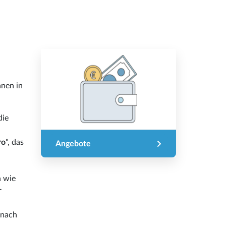
hnen in
die
ro
", das
Angebote
 wie
r
 nach